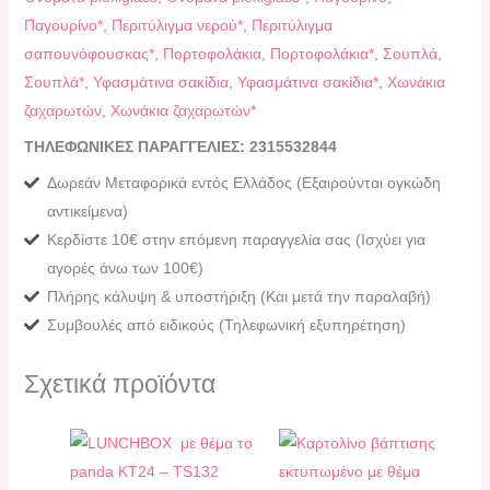
Παγουρίνο*
,
Περιτύλιγμα νερού*
,
Περιτύλιγμα
σαπουνόφουσκας*
,
Πορτοφολάκια
,
Πορτοφολάκια*
,
Σουπλά
,
Σουπλά*
,
Υφασμάτινα σακίδια
,
Υφασμάτινα σακίδια*
,
Χωνάκια
ζαχαρωτών
,
Χωνάκια ζαχαρωτών*
ΤΗΛΕΦΩΝΙΚΕΣ ΠΑΡΑΓΓΕΛΙΕΣ: 2315532844
Δωρεάν Μεταφορικά εντός Ελλάδος (Εξαιρούνται ογκώδη
αντικείμενα)
Κερδίστε 10€ στην επόμενη παραγγελία σας (Ισχύει για
αγορές άνω των 100€)
Πλήρης κάλυψη & υποστήριξη (Και μετά την παραλαβή)
Συμβουλές από ειδικούς (Τηλεφωνική εξυπηρέτηση)
Σχετικά προϊόντα