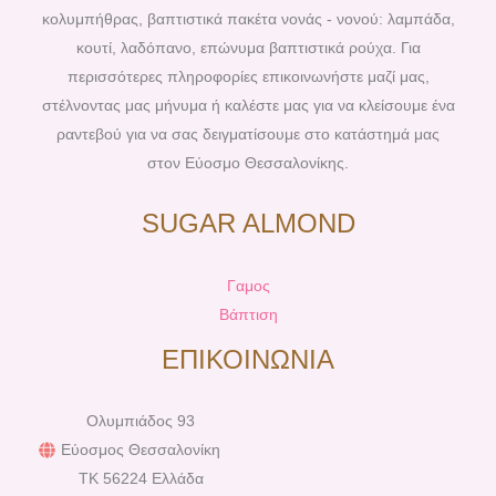
k
s
a
κολυμπήθρας, βαπτιστικά πακέτα νονάς - νονού: λαμπάδα,
t
m
κουτί, λαδόπανο, επώνυμα βαπτιστικά ρούχα. Για
περισσότερες πληροφορίες επικοινωνήστε μαζί μας,
στέλνοντας μας μήνυμα ή καλέστε μας για να κλείσουμε ένα
ραντεβού για να σας δειγματίσουμε στο κατάστημά μας
στον Εύοσμο Θεσσαλονίκης.
SUGAR ALMOND
Γαμος
Βάπτιση
ΕΠΙΚΟΙΝΩΝΙΑ
Ολυμπιάδος 93
Εύοσμος Θεσσαλονίκη
TK 56224 Ελλάδα