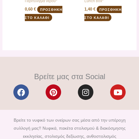
Περιτύλιγμα νερού*
Lunch box*
0,60
€
1,40
€
ΠΡΟΣΘΉΚΗ
ΠΡΟΣΘΉΚΗ
ΣΤΟ ΚΑΛΆΘΙ
ΣΤΟ ΚΑΛΆΘΙ
Βρείτε μας στα Social
F
P
I
Y
a
i
n
o
c
n
s
u
e
t
t
t
b
e
a
u
Βρείτε το νυφικό των ονείρων σας μέσα από την υπέροχη
o
r
g
b
συλλογή μας!! Νυφικά, πακέτα στολισμού & διακόσμησης
o
e
r
e
εκκλησίας, στολισμός δεξίωσης, ανθοστολισμός