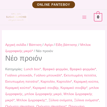
Μετάβαση
ΟNLINE ΡΑΝΤΕΒΟΥ
στο
MAIN
περιεχόμενο
0
MENU
Αρχική σελίδα
/
Βάπτιση
/
Αγόρι
/
Είδη βάπτισης
/
Μπλοκ
ζωγραφικής μικρό*
/ Νέο προιόν
Νέο προιόν
Κατηγορίες:
Lunch box*
,
Βρεφικό φορμάκι
,
Βρεφικό φορμάκι*
,
Γυάλινο μπουκάλι
,
Γυάλινο μπουκάλι*
,
Εκτυπωμένη πετσέτα
,
Εκτυπωμένη πετσέτα*
,
Καρτολίνι
,
Καρτολίνι*
,
Κεραμική κούπα
,
Κεραμική κούπα*
,
Κεραμικό σουβέρ
,
Κεραμικό σουβέρ*
,
μπλοκ
ζωγραφικής
,
μπλοκ ζωγραφικής μικρό
,
Μπλοκ ζωγραφικής
μικρό*
,
Μπλοκ ζωγραφικής*
,
Ξύλινα ονόματα
,
Ξύλινα ονόματα*
,
Ονόματα plexiglass
,
Ονόματα plexiglass*
,
Παγουρίνο
,