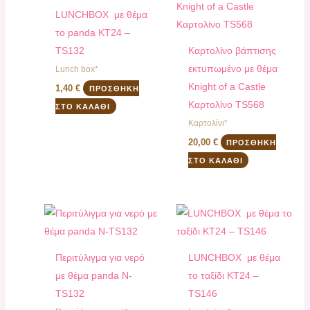
LUNCHBOX με θέμα
τo panda ΚΤ24 –
TS132
Καρτολίνο βάπτισης
εκτυπωμένο με θέμα
Lunch box*
Knight of a Castle
1,40
€
ΠΡΟΣΘΉΚΗ
Kαρτολίνο TS568
ΣΤΟ ΚΑΛΆΘΙ
Καρτολίνι*
20,00
€
ΠΡΟΣΘΉΚΗ
ΣΤΟ ΚΑΛΆΘΙ
Περιτύλιγμα για νερό
LUNCHBOX με θέμα
με θέμα panda Ν-
τo ταξίδι ΚΤ24 –
ΤS132
TS146