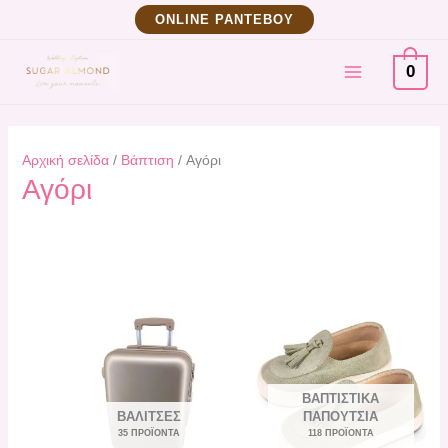
Μετάβαση
ΟNLINE ΡΑΝΤΕΒΟΥ
στο
MAIN
περιεχόμενο
0
MENU
Αρχική σελίδα
/
Βάπτιση
/ Αγόρι
Αγόρι
ΒΑΠΤΙΣΤΙΚΆ
ΒΑΛΊΤΣΕΣ
ΠΑΠΟΎΤΣΙΑ
35 ΠΡΟΪΌΝΤΑ
118 ΠΡΟΪΌΝΤΑ