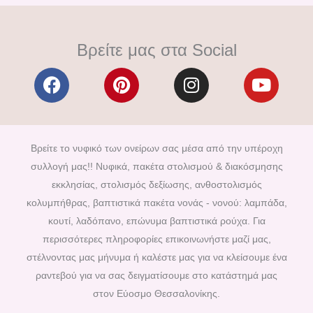
Βρείτε μας στα Social
F
P
I
Y
a
i
n
o
c
n
s
u
e
t
t
t
b
e
a
u
Βρείτε το νυφικό των ονείρων σας μέσα από την υπέροχη
o
r
g
b
συλλογή μας!! Νυφικά, πακέτα στολισμού & διακόσμησης
o
e
r
e
εκκλησίας, στολισμός δεξίωσης, ανθοστολισμός
k
s
a
κολυμπήθρας, βαπτιστικά πακέτα νονάς - νονού: λαμπάδα,
t
m
κουτί, λαδόπανο, επώνυμα βαπτιστικά ρούχα. Για
περισσότερες πληροφορίες επικοινωνήστε μαζί μας,
στέλνοντας μας μήνυμα ή καλέστε μας για να κλείσουμε ένα
ραντεβού για να σας δειγματίσουμε στο κατάστημά μας
στον Εύοσμο Θεσσαλονίκης.