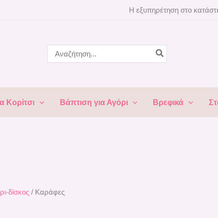
ed
Η εξυπηρέτηση στο κατάστη
t
Search
for:
α Κορίτσι
Βάπτιση για Αγόρι
Βρεφικά
Στ
ρι-δίσκος
/ Καράφες