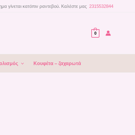
μα γίνεται κατόπιν ραντεβού. Καλέστε μας
2315532844
0
ολισμός
Κουφέτα – ζαχαρωτά