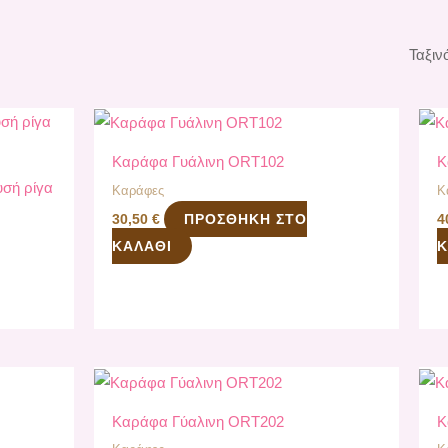
Καράφα Γυάλινη ORT102
Κ
σή ρίγα
Καράφες
Κ
ΠΡΟΣΘΉΚΗ ΣΤΟ
30,50
€
4
ΚΑΛΆΘΙ
Κ
Καράφα Γύαλινη ORT202
Κ