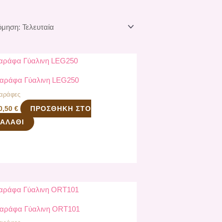
αράφα Γύαλινη LEG250
αράφες
ΠΡΟΣΘΉΚΗ ΣΤΟ
0,50
€
ΑΛΆΘΙ
αράφα Γύαλινη ORT101