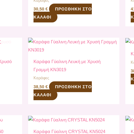
Καράφες
Κ
ΠΡΟΣΘΉΚΗ ΣΤΟ
30,50
€
4
ΚΑΛΆΘΙ
Κ
Σ
Κ
Χρυσό
Καράφα Γύαλινη Λευκή με Χρυσή
Κ
Γραμμή KN3019
3
Καράφες
Κ
ΠΡΟΣΘΉΚΗ ΣΤΟ
38,50
€
ΚΑΛΆΘΙ
Σ
60
Καράφα Γύαλινη CRYSTAL KN5024
Κ