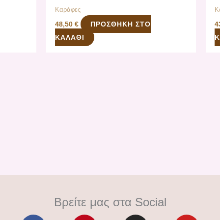
Καράφες
Κ
ΠΡΟΣΘΉΚΗ ΣΤΟ
48,50
€
4
ΚΑΛΆΘΙ
Κ
Βρείτε μας στα Social