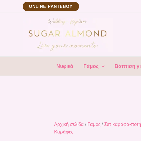
Μετάβαση
Sort
ΟNLINE ΡΑΝΤΕΒΟΥ
στο
by
περιεχόμενο
lates
Νυφικά
Γάμος
Βάπτιση γι
Αρχική σελίδα
/
Γαμος
/
Σετ καράφα-ποτή
Καράφες