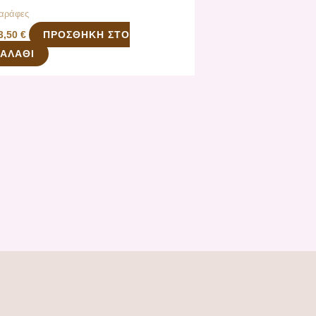
αράφες
ΠΡΟΣΘΉΚΗ ΣΤΟ
3,50
€
ΑΛΆΘΙ