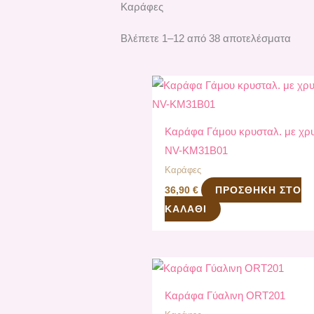
Καράφες
Βλέπετε 1–12 από 38 αποτελέσματα
Καράφα Γάμου κρυσταλ. με χρυ
NV-ΚΜ31Β01
Καράφες
ΠΡΟΣΘΉΚΗ ΣΤΟ
36,90
€
ΚΑΛΆΘΙ
Καράφα Γύαλινη ORT201