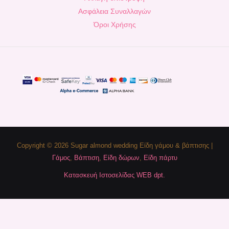
Ασφάλεια Συναλλαγών
Όροι Χρήσης
Copyright © 2026 Sugar almond wedding Είδη γάμου & βάπτισης |
Γάμος
,
Βάπτιση
,
Είδη δώρων
,
Είδη πάρτυ
Κατασκευή Ιστοσελίδας WEB dpt.