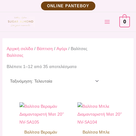
Μετάβαση
Sorted
ΟNLINE ΡΑΝΤΕΒΟΥ
στο
by
MAIN
περιεχόμενο
latest
0
MENU
Αρχική σελίδα
/
Βάπτιση
/
Αγόρι
/ Βαλίτσες
Βαλίτσες
Βλέπετε 1–12 από 35 αποτελέσματα
Βαλίτσα Βεραμάν
Βαλίτσα Μπλε