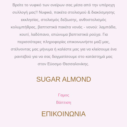
b
e
a
u
Βρείτε το νυφικό των ονείρων σας μέσα από την υπέροχη
o
r
g
b
συλλογή μας!! Νυφικά, πακέτα στολισμού & διακόσμησης
o
e
r
e
εκκλησίας, στολισμός δεξίωσης, ανθοστολισμός
k
s
a
κολυμπήθρας, βαπτιστικά πακέτα νονάς - νονού: λαμπάδα,
t
m
κουτί, λαδόπανο, επώνυμα βαπτιστικά ρούχα. Για
περισσότερες πληροφορίες επικοινωνήστε μαζί μας,
στέλνοντας μας μήνυμα ή καλέστε μας για να κλείσουμε ένα
ραντεβού για να σας δειγματίσουμε στο κατάστημά μας
στον Εύοσμο Θεσσαλονίκης.
SUGAR ALMOND
Γαμος
Βάπτιση
ΕΠΙΚΟΙΝΩΝΙΑ