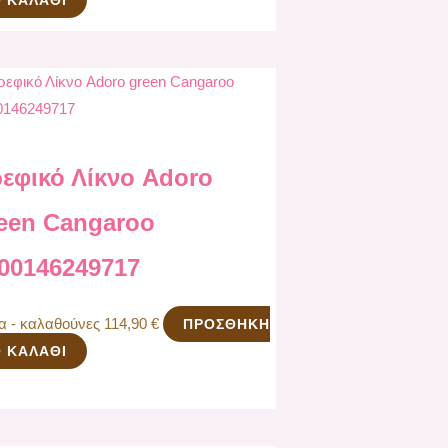
εφικό Λίκνο Adoro
een Cangaroo
00146249717
να - καλαθούνες
114,90
€
ΠΡΟΣΘΉΚΗ
 ΚΑΛΆΘΙ