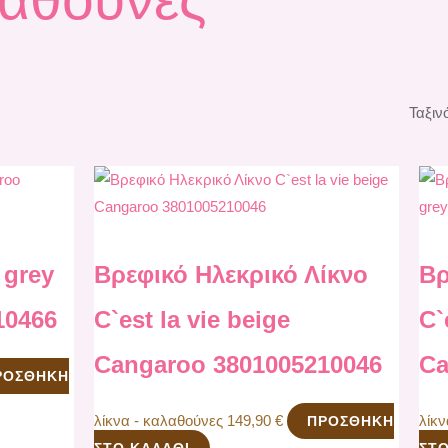
 grey
Βρεφικό Ηλεκρικό Λίκνο
Βρ
10466
C`est la vie beige
C`
Cangaroo 3801005210046
Ca
ΡΟΣΘΉΚΗ
λίκνα - καλαθούνες
149,90
€
λίκ
ΠΡΟΣΘΉΚΗ
ΣΤΟ ΚΑΛΆΘΙ
ΣΤΟ