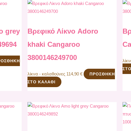
o grey
Βρεφικό Λίκνο Adoro
Βρ
49694
khaki Cangaroo
Ca
3800146249700
λίκ
ΡΟΣΘΉΚΗ
ΣΤΟ
λίκνα - καλαθούνες
114,90
€
ΠΡΟΣΘΉΚΗ
ΣΤΟ ΚΑΛΆΘΙ