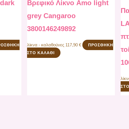
dark
Βρεφικό Λίκνο Amo light
Πα
grey Cangaroo
LA
3800146249892
πτ
λίκνα - καλαθούνες
117,90
€
ΡΟΣΘΉΚΗ
ΠΡΟΣΘΉΚΗ
το
ΣΤΟ ΚΑΛΆΘΙ
10
λίκ
ΣΤΟ