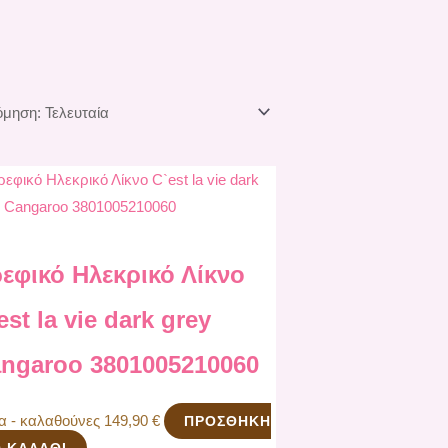
εφικό Ηλεκρικό Λίκνο
est la vie dark grey
ngaroo 3801005210060
να - καλαθούνες
149,90
€
ΠΡΟΣΘΉΚΗ
 ΚΑΛΆΘΙ