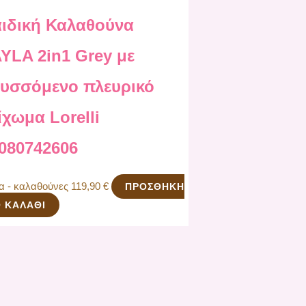
ιδική Καλαθούνα
YLA 2in1 Grey με
υσσόμενο πλευρικό
ίχωμα Lorelli
080742606
να - καλαθούνες
119,90
€
ΠΡΟΣΘΉΚΗ
 ΚΑΛΆΘΙ