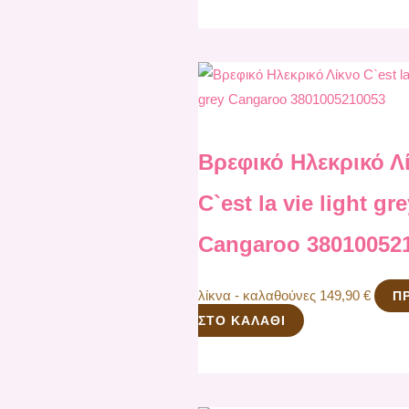
Βρεφικό Ηλεκρικό Λ
C`est la vie light gr
Cangaroo 38010052
λίκνα - καλαθούνες
149,90
€
Π
ΣΤΟ ΚΑΛΆΘΙ