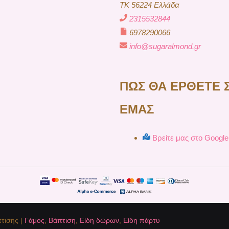
TK 56224 Ελλάδα
2315532844
6978290066
info@sugaralmond.gr
ΠΩΣ ΘΑ ΕΡΘΕΤΕ 
ΕΜΑΣ
Βρείτε μας στο Googl
τισης |
Γάμος
,
Βάπτιση
,
Είδη δώρων
,
Είδη πάρτυ