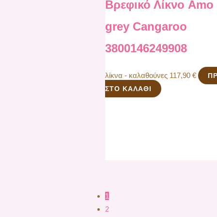
Βρεφικό Λίκνο Amo 
grey Cangaroo
3800146249908
λίκνα - καλαθούνες
117,90
€
Π
ΣΤΟ ΚΑΛΆΘΙ
1
2