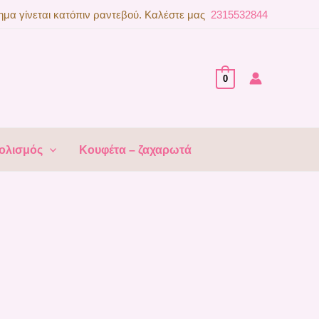
μα γίνεται κατόπιν ραντεβού. Καλέστε μας
2315532844
0
ολισμός
Κουφέτα – ζαχαρωτά