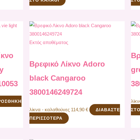
Εκτός αποθέματος
ίκνο
Βρ
Βρεφικό Λίκνο Adoro
ey
gr
black Cangaroo
10053
38
3800146249724
λίκ
ΡΟΣΘΉΚΗ
λίκνα - καλαθούνες
114,90
€
ΔΙΑΒΆΣΤΕ
ΣΤΟ
ΠΕΡΙΣΣΌΤΕΡΑ