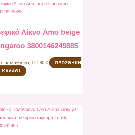
εφικό Λίκνο Amo beige
ngaroo 3800146249885
να - καλαθούνες
117,90
€
ΠΡΟΣΘΉΚΗ
 ΚΑΛΆΘΙ