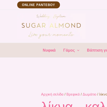
Μετάβαση
Sort
ΟNLINE ΡΑΝΤΕΒΟΥ
στο
by
περιεχόμενο
lates
Νυφικά
Γάμος
Βάπτιση γι
Αρχική σελίδα
/
Βρεφικά
/
Δωμάτιο
/ λίκν
λίκνα - κα