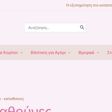
ed
Η εξυπηρέτηση στο κατάστη
t
Search
for:
α Κορίτσι
Βάπτιση για Αγόρι
Βρεφικά
Στ
α - καλαθούνες
λαθούνες