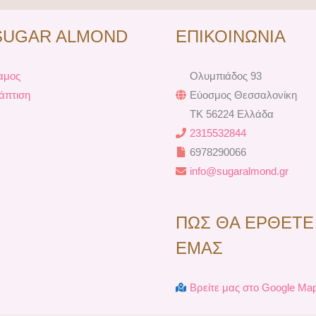
e
t
t
t
b
e
a
u
SUGAR ALMOND
ΕΠΙΚΟΙΝΩΝΙΑ
o
r
g
b
o
e
r
e
k
s
a
αμος
Ολυμπιάδος 93
t
m
άπτιση
Εύοσμος Θεσσαλονίκη
TK 56224 Ελλάδα
2315532844
6978290066
info@sugaralmond.gr
ΠΩΣ ΘΑ ΕΡΘΕΤΕ
ΕΜΑΣ
Βρείτε μας στο Google Ma