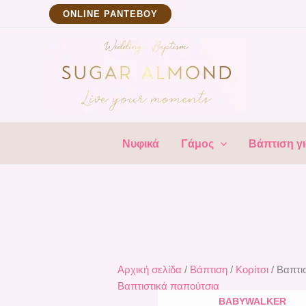
Μετάβαση
ΟNLINE ΡΑΝΤΕΒΟΥ
στο
περιεχόμενο
Νυφικά
Γάμος
Βάπτιση γι
Αρχική σελίδα
/
Βάπτιση
/
Κορίτσι
/ Βαπτι
Βαπτιστικά παπούτσια
BABYWALKER