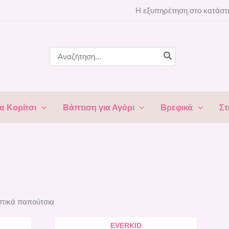
Η εξυπηρέτηση στο κατάστη
Search
for:
α Κορίτσι
Βάπτιση για Αγόρι
Βρεφικά
Στ
στικά παπούτσια
EVERKID