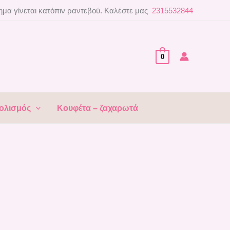
μα γίνεται κατόπιν ραντεβού. Καλέστε μας
2315532844
0
ολισμός
Κουφέτα – ζαχαρωτά