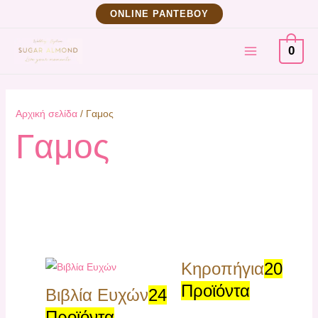
Μετάβαση
ΟNLINE ΡΑΝΤΕΒΟΥ
στο
MAIN
περιεχόμενο
0
MENU
Αρχική σελίδα
/ Γαμος
Γαμος
Κηροπήγια
20
Προϊόντα
Βιβλία Ευχών
24
Προϊόντα