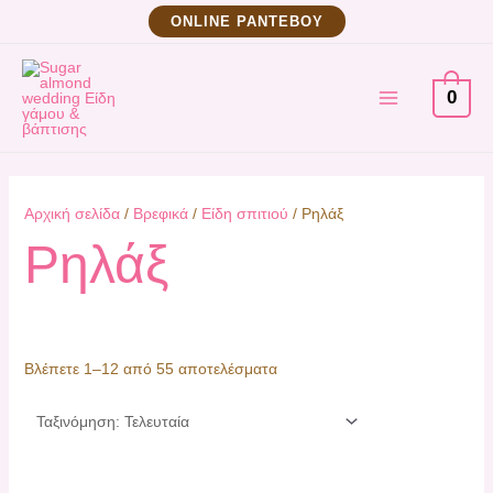
Μετάβαση
Sorted
ΟNLINE ΡΑΝΤΕΒΟΥ
στο
by
MAIN
περιεχόμενο
latest
0
MENU
Αρχική σελίδα
/
Βρεφικά
/
Είδη σπιτιού
/ Ρηλάξ
Ρηλάξ
Βλέπετε 1–12 από 55 αποτελέσματα