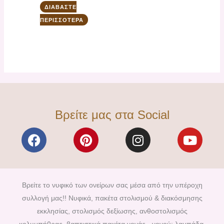
ΔΙΑΒΆΣΤΕ
ΠΕΡΙΣΣΌΤΕΡΑ
Βρείτε μας στα Social
F
P
I
Y
a
i
n
o
c
n
s
u
e
t
t
t
b
e
a
u
Βρείτε το νυφικό των ονείρων σας μέσα από την υπέροχη
o
r
g
b
συλλογή μας!! Νυφικά, πακέτα στολισμού & διακόσμησης
o
e
r
e
εκκλησίας, στολισμός δεξίωσης, ανθοστολισμός
k
s
a