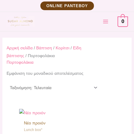
Μετάβαση
ΟNLINE ΡΑΝΤΕΒΟΥ
στο
MAIN
περιεχόμενο
0
MENU
Αρχική σελίδα
/
Βάπτιση
/
Κορίτσι
/
Eίδη
βάπτισης
/ Πορτοφολάκια
Πορτοφολάκια
Εμφάνιση του μοναδικού αποτελέσματος
Νέο προιόν
Lunch box*