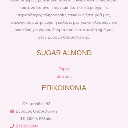
κολυμπήθρας, βαπτιστικά πακέτα νονάς - νονού: λαμπάδα,
t
m
κουτί, λαδόπανο, επώνυμα βαπτιστικά ρούχα. Για
περισσότερες πληροφορίες επικοινωνήστε μαζί μας,
στέλνοντας μας μήνυμα ή καλέστε μας για να κλείσουμε ένα
ραντεβού για να σας δειγματίσουμε στο κατάστημά μας
στον Εύοσμο Θεσσαλονίκης.
SUGAR ALMOND
Γαμος
Βάπτιση
ΕΠΙΚΟΙΝΩΝΙΑ
Ολυμπιάδος 93
Εύοσμος Θεσσαλονίκη
TK 56224 Ελλάδα
2315532844