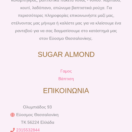
κολυμπήθρας, βαπτιστικά πακέτα νονάς - νονού: λαμπάδα,
t
m
κουτί, λαδόπανο, επώνυμα βαπτιστικά ρούχα. Για
περισσότερες πληροφορίες επικοινωνήστε μαζί μας,
στέλνοντας μας μήνυμα ή καλέστε μας για να κλείσουμε ένα
ραντεβού για να σας δειγματίσουμε στο κατάστημά μας
στον Εύοσμο Θεσσαλονίκης.
SUGAR ALMOND
Γαμος
Βάπτιση
ΕΠΙΚΟΙΝΩΝΙΑ
Ολυμπιάδος 93
Εύοσμος Θεσσαλονίκη
TK 56224 Ελλάδα
2315532844