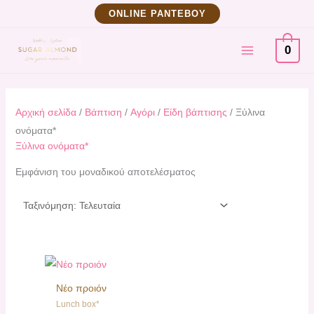
Μετάβαση
ΟNLINE ΡΑΝΤΕΒΟΥ
στο
MAIN
περιεχόμενο
0
MENU
Αρχική σελίδα
/
Βάπτιση
/
Αγόρι
/
Είδη βάπτισης
/ Ξύλινα
ονόματα*
Ξύλινα ονόματα*
Εμφάνιση του μοναδικού αποτελέσματος
Νέο προιόν
Lunch box*