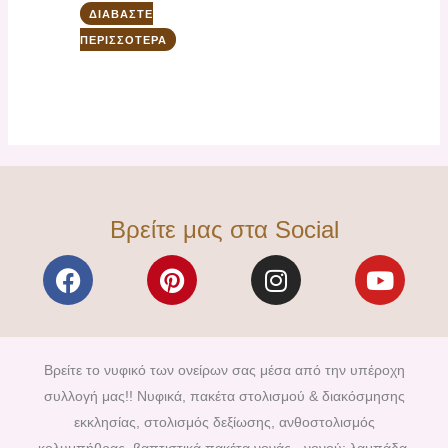
ΔΙΑΒΆΣΤΕ
ΠΕΡΙΣΣΌΤΕΡΑ
Βρείτε μας στα Social
F
P
I
Y
a
i
n
o
c
n
s
u
e
t
t
t
b
e
a
u
Βρείτε το νυφικό των ονείρων σας μέσα από την υπέροχη
o
r
g
b
συλλογή μας!! Νυφικά, πακέτα στολισμού & διακόσμησης
o
e
r
e
εκκλησίας, στολισμός δεξίωσης, ανθοστολισμός
k
s
a