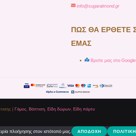
info@sugaralmond.gr
ΠΩΣ ΘΑ ΕΡΘΕΤΕ 
ΕΜΑΣ
Βρείτε μας στο Googl
τισης |
Γάμος
,
Βάπτιση
,
Είδη δώρων
,
Είδη πάρτυ
ιρία πλοήγησης στον ιστότοπό μας.
ΑΠΟΔΟΧΉ
ΠΟΛΙΤΙΚ