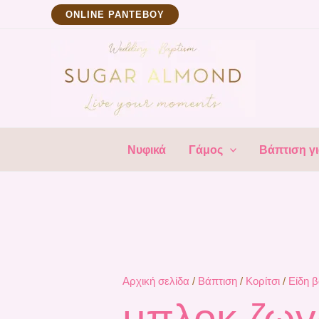
Μετάβαση
ΟNLINE ΡΑΝΤΕΒΟΥ
στο
περιεχόμενο
Νυφικά
Γάμος
Βάπτιση γι
Αρχική σελίδα
/
Βάπτιση
/
Κορίτσι
/
Eίδη 
μπλοκ ζωγ