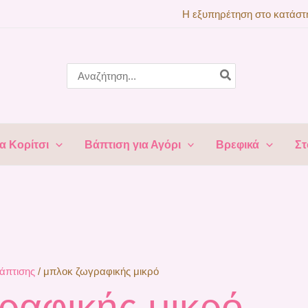
Η εξυπηρέτηση στο κατάστη
Search
for:
α Κορίτσι
Βάπτιση για Αγόρι
Βρεφικά
Στ
βάπτισης
/ μπλοκ ζωγραφικής μικρό
ραφικής μικρό