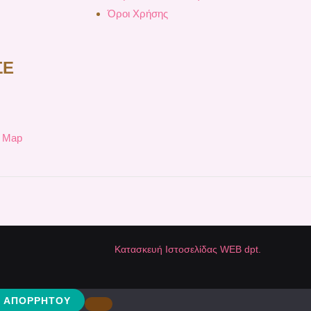
Όροι Χρήσης
ΣΕ
e Map
Κατασκευή Ιστοσελίδας WEB dpt.
Ή ΑΠΟΡΡΉΤΟΥ