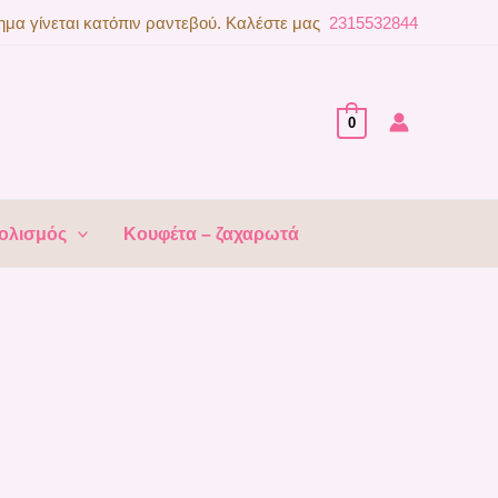
μα γίνεται κατόπιν ραντεβού. Καλέστε μας
2315532844
0
ολισμός
Κουφέτα – ζαχαρωτά