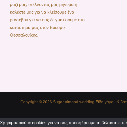
μαζί μας, στέλνοντας μας μήνυμα ή
καλέστε μας για να κλείσουμε ένα
ραντεβού για να σας δειγματίσουμε στο
κατάστημά μας στον Εύοσμο
Θεσσαλονίκης.
Copyright © 2026 Sugar almond wedding Είδη γάμου & βάπ
Χρησιμοποιούμε cookies για να σας προσφέρουμε τη βέλτιστη εμπε