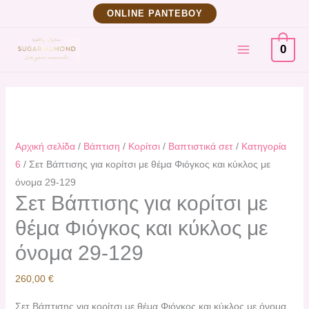
Μετάβαση
Σετ
ΟNLINE ΡΑΝΤΕΒΟΥ
στο
Βάπτισης
MAIN
περιεχόμενο
για
0
κορίτσι
MENU
με
θέμα
Φιόγκος
και
Αρχική σελίδα
/
Βάπτιση
/
Κορίτσι
/
Βαπτιστικά σετ
/
Κατηγορία
κύκλος
6
/ Σετ Βάπτισης για κορίτσι με θέμα Φιόγκος και κύκλος με
με
όνομα 29-129
όνομα
Σετ Βάπτισης για κορίτσι με
29-
θέμα Φιόγκος και κύκλος με
129
ποσότητα
όνομα 29-129
260,00
€
Σετ Βάπτισης για κορίτσι με θέμα Φιόγκος και κύκλος με όνομα