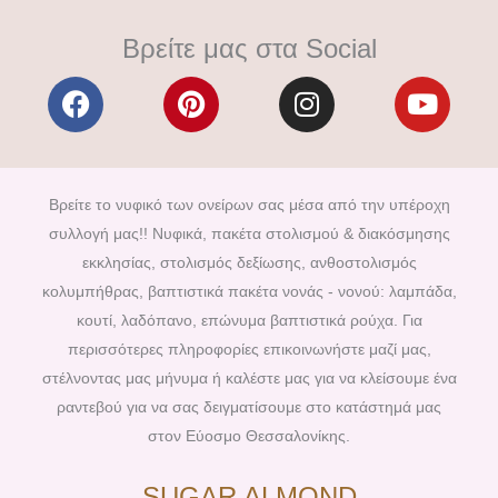
Βρείτε μας στα Social
F
P
I
Y
a
i
n
o
c
n
s
u
e
t
t
t
b
e
a
u
Βρείτε το νυφικό των ονείρων σας μέσα από την υπέροχη
o
r
g
b
συλλογή μας!! Νυφικά, πακέτα στολισμού & διακόσμησης
o
e
r
e
εκκλησίας, στολισμός δεξίωσης, ανθοστολισμός
k
s
a
κολυμπήθρας, βαπτιστικά πακέτα νονάς - νονού: λαμπάδα,
t
m
κουτί, λαδόπανο, επώνυμα βαπτιστικά ρούχα. Για
περισσότερες πληροφορίες επικοινωνήστε μαζί μας,
στέλνοντας μας μήνυμα ή καλέστε μας για να κλείσουμε ένα
ραντεβού για να σας δειγματίσουμε στο κατάστημά μας
στον Εύοσμο Θεσσαλονίκης.
SUGAR ALMOND