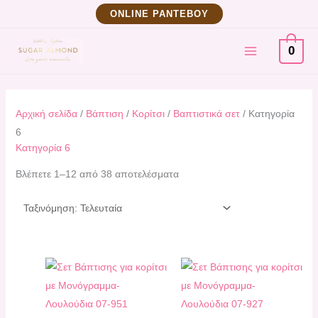
Μετάβαση
Sorted
ΟNLINE ΡΑΝΤΕΒΟΥ
στο
by
MAIN
περιεχόμενο
latest
0
MENU
Αρχική σελίδα
/
Βάπτιση
/
Κορίτσι
/
Βαπτιστικά σετ
/ Κατηγορία
6
Κατηγορία 6
Βλέπετε 1–12 από 38 αποτελέσματα