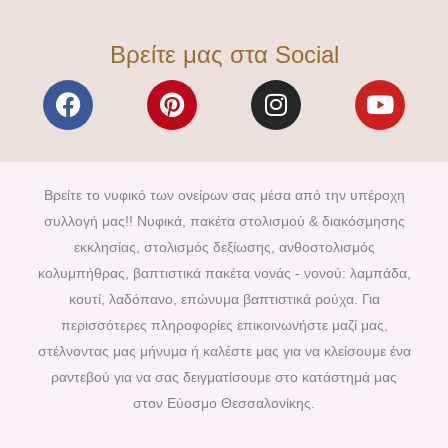
Βρείτε μας στα Social
F
P
I
Y
a
i
n
o
c
n
s
u
e
t
t
t
b
e
a
u
Βρείτε το νυφικό των ονείρων σας μέσα από την υπέροχη
o
r
g
b
συλλογή μας!! Νυφικά, πακέτα στολισμού & διακόσμησης
o
e
r
e
εκκλησίας, στολισμός δεξίωσης, ανθοστολισμός
k
s
a
κολυμπήθρας, βαπτιστικά πακέτα νονάς - νονού: λαμπάδα,
t
m
κουτί, λαδόπανο, επώνυμα βαπτιστικά ρούχα. Για
περισσότερες πληροφορίες επικοινωνήστε μαζί μας,
στέλνοντας μας μήνυμα ή καλέστε μας για να κλείσουμε ένα
ραντεβού για να σας δειγματίσουμε στο κατάστημά μας
στον Εύοσμο Θεσσαλονίκης.