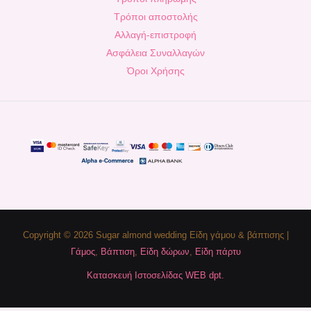
Τρόποι αποστολής
Αλλαγή-επιστροφή
Ασφάλεια Συναλλαγών
Όροι Χρήσης
Copyright © 2026 Sugar almond wedding Είδη γάμου & βάπτισης |
Γάμος
,
Βάπτιση
,
Είδη δώρων
,
Είδη πάρτυ
Κατασκευή Ιστοσελίδας WEB dpt.