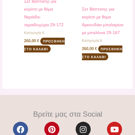
Σετ Βάπτισης για
κορίτσι με θέμα
Σετ Βάπτισης για
Νεράιδα-
κορίτσι με θέμα
νεραιδοχώρα 29-172
Αρκουδάκι μπαλαρίνα
με μπαλόνια 29-167
Κατηγορία 6
Κατηγορία 6
260,00
€
ΠΡΟΣΘΉΚΗ
260,00
€
ΣΤΟ ΚΑΛΆΘΙ
ΠΡΟΣΘΉΚΗ
ΣΤΟ ΚΑΛΆΘΙ
Βρείτε μας στα Social
F
P
I
Y
a
i
n
o