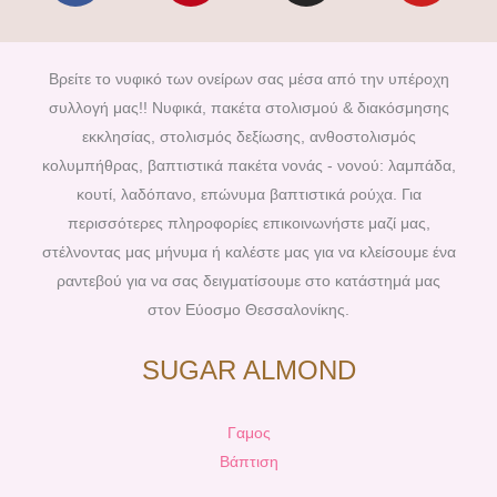
c
n
s
u
e
t
t
t
b
e
a
u
Βρείτε το νυφικό των ονείρων σας μέσα από την υπέροχη
o
r
g
b
συλλογή μας!! Νυφικά, πακέτα στολισμού & διακόσμησης
o
e
r
e
εκκλησίας, στολισμός δεξίωσης, ανθοστολισμός
k
s
a
κολυμπήθρας, βαπτιστικά πακέτα νονάς - νονού: λαμπάδα,
t
m
κουτί, λαδόπανο, επώνυμα βαπτιστικά ρούχα. Για
περισσότερες πληροφορίες επικοινωνήστε μαζί μας,
στέλνοντας μας μήνυμα ή καλέστε μας για να κλείσουμε ένα
ραντεβού για να σας δειγματίσουμε στο κατάστημά μας
στον Εύοσμο Θεσσαλονίκης.
SUGAR ALMOND
Γαμος
Βάπτιση