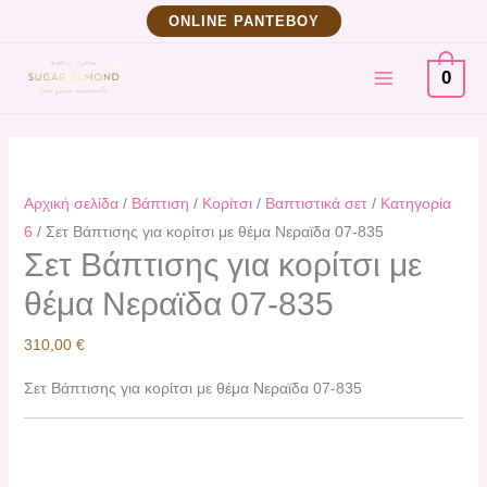
Μετάβαση
Σετ
ΟNLINE ΡΑΝΤΕΒΟΥ
στο
Βάπτισης
MAIN
περιεχόμενο
για
0
κορίτσι
MENU
με
θέμα
Νεραϊδα
Αρχική σελίδα
/
Βάπτιση
/
Κορίτσι
/
Βαπτιστικά σετ
/
Κατηγορία
07-
6
/ Σετ Βάπτισης για κορίτσι με θέμα Νεραϊδα 07-835
835
Σετ Βάπτισης για κορίτσι με
ποσότητα
θέμα Νεραϊδα 07-835
310,00
€
Σετ Βάπτισης για κορίτσι με θέμα Νεραϊδα 07-835