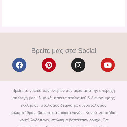
Βρείτε μας στα Social
F
P
I
Y
a
i
n
o
c
n
s
u
e
t
t
t
b
e
a
u
Βρείτε το νυφικό των ονείρων σας μέσα από την υπέροχη
o
r
g
b
συλλογή μας!! Νυφικά, πακέτα στολισμού & διακόσμησης
o
e
r
e
εκκλησίας, στολισμός δεξίωσης, ανθοστολισμός
k
s
a
κολυμπήθρας, βαπτιστικά πακέτα νονάς - νονού: λαμπάδα,
t
m
κουτί, λαδόπανο, επώνυμα βαπτιστικά ρούχα. Για