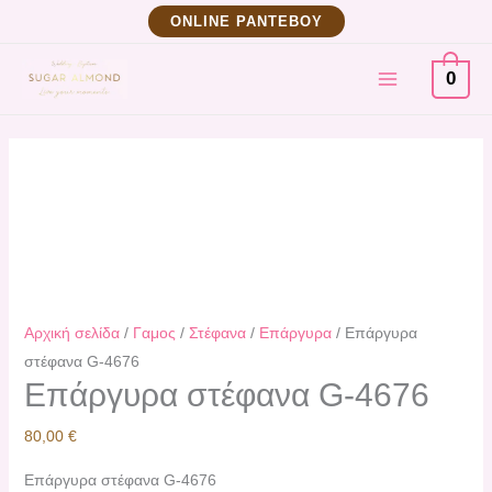
Μετάβαση
Επάργυρα
ΟNLINE ΡΑΝΤΕΒΟΥ
στο
στέφανα
MAIN
περιεχόμενο
G-
0
4676
MENU
ποσότητα
Αρχική σελίδα
/
Γαμος
/
Στέφανα
/
Επάργυρα
/ Επάργυρα
στέφανα G-4676
Επάργυρα στέφανα G-4676
80,00
€
Επάργυρα στέφανα G-4676