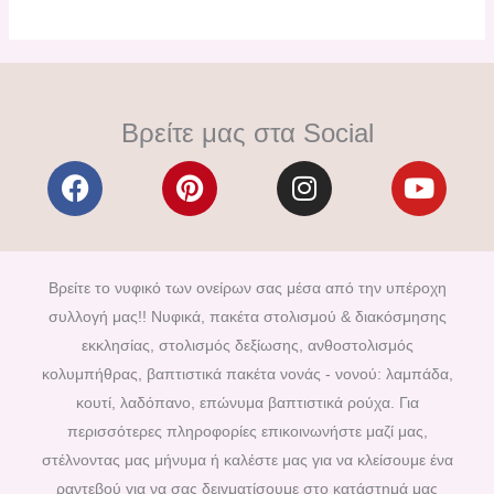
Βρείτε μας στα Social
F
P
I
Y
a
i
n
o
c
n
s
u
e
t
t
t
b
e
a
u
Βρείτε το νυφικό των ονείρων σας μέσα από την υπέροχη
o
r
g
b
συλλογή μας!! Νυφικά, πακέτα στολισμού & διακόσμησης
o
e
r
e
εκκλησίας, στολισμός δεξίωσης, ανθοστολισμός
k
s
a
κολυμπήθρας, βαπτιστικά πακέτα νονάς - νονού: λαμπάδα,
t
m
κουτί, λαδόπανο, επώνυμα βαπτιστικά ρούχα. Για
περισσότερες πληροφορίες επικοινωνήστε μαζί μας,
στέλνοντας μας μήνυμα ή καλέστε μας για να κλείσουμε ένα
ραντεβού για να σας δειγματίσουμε στο κατάστημά μας