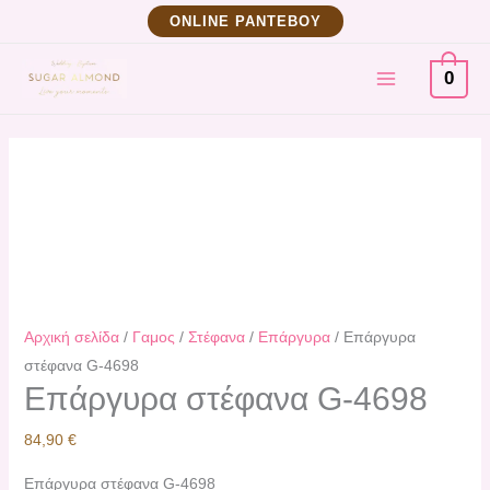
Μετάβαση
Επάργυρα
ΟNLINE ΡΑΝΤΕΒΟΥ
στο
στέφανα
MAIN
περιεχόμενο
G-
0
4698
MENU
ποσότητα
Αρχική σελίδα
/
Γαμος
/
Στέφανα
/
Επάργυρα
/ Επάργυρα
στέφανα G-4698
Επάργυρα στέφανα G-4698
84,90
€
Επάργυρα στέφανα G-4698