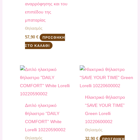
αναρρόφησης και του
επιπέδου της
μπαταρίας
Θηλασμός
57,90
€
ΠΡΟΣΘΉΚΗ
ΣΤΟ ΚΑΛΆΘΙ
Ηλεκτρικό θήλαστρο
Διπλό ηλεκτρικό
“SAVE YOUR TIME”
θήλαστρο “DAILY
Green Lorelli
COMFORT” White
10220600002
Lorelli 10220590002
Θηλασμός
Θηλασμός
32,90
€
ΠΡΟΣΘΉΚΗ