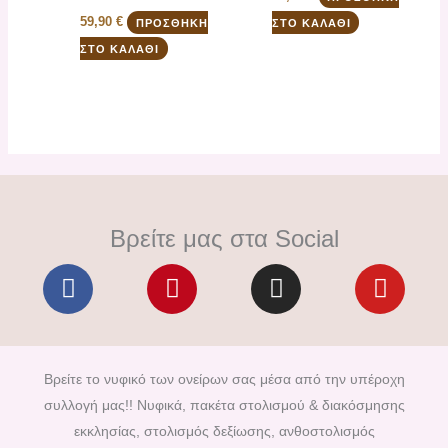
59,90
€
ΠΡΟΣΘΉΚΗ
ΣΤΟ ΚΑΛΆΘΙ
ΣΤΟ ΚΑΛΆΘΙ
Βρείτε μας στα Social
F
P
I
Y
a
i
n
o
c
n
s
u
e
t
t
t
b
e
a
u
Βρείτε το νυφικό των ονείρων σας μέσα από την υπέροχη
o
r
g
b
συλλογή μας!! Νυφικά, πακέτα στολισμού & διακόσμησης
o
e
r
e
εκκλησίας, στολισμός δεξίωσης, ανθοστολισμός