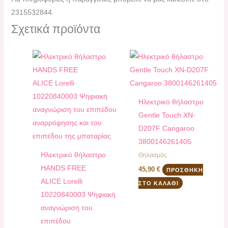
2315532844.
Σχετικά προϊόντα
Ηλεκτρικό θήλαστρο
Gentle Touch XN-
D207F Cangaroo
3800146261405
Ηλεκτρικό θήλαστρο
Θηλασμός
HANDS FREE
45,90
€
ΠΡΟΣΘΉΚΗ
ALICE Lorelli
ΣΤΟ ΚΑΛΆΘΙ
10220840003 Ψηφιακή
αναγνώριση του
επιπέδου