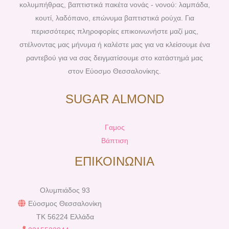
k
s
a
κολυμπήθρας, βαπτιστικά πακέτα νονάς - νονού: λαμπάδα,
t
m
κουτί, λαδόπανο, επώνυμα βαπτιστικά ρούχα. Για
περισσότερες πληροφορίες επικοινωνήστε μαζί μας,
στέλνοντας μας μήνυμα ή καλέστε μας για να κλείσουμε ένα
ραντεβού για να σας δειγματίσουμε στο κατάστημά μας
στον Εύοσμο Θεσσαλονίκης.
SUGAR ALMOND
Γαμος
Βάπτιση
ΕΠΙΚΟΙΝΩΝΙΑ
Ολυμπιάδος 93
Εύοσμος Θεσσαλονίκη
TK 56224 Ελλάδα