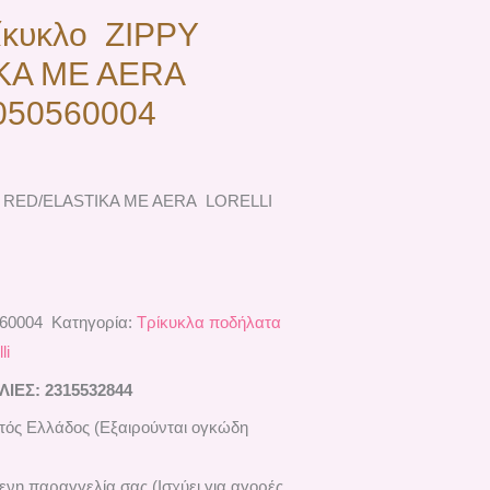
ίκυκλο ZIPPY
KA ME AERA
050560004
PY RED/ELASTIKA ME AERA LORELLI
560004
Κατηγορία:
Τρίκυκλα ποδήλατα
li
ΕΣ: 2315532844
ός Ελλάδος (Εξαιρούνται ογκώδη
ενη παραγγελία σας (Ισχύει για αγορές