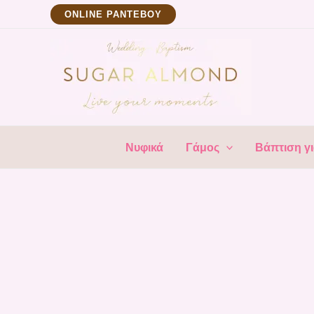
Μετάβαση
ΟNLINE ΡΑΝΤΕΒΟΥ
στο
περιεχόμενο
Νυφικά
Γάμος
Βάπτιση γι