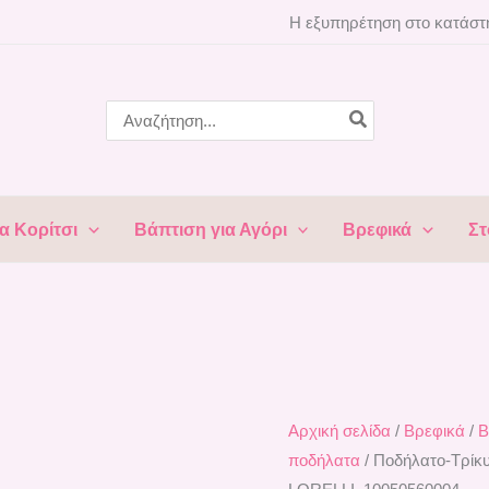
Η εξυπηρέτηση στο κατάστη
Search
for:
α Κορίτσι
Βάπτιση για Αγόρι
Βρεφικά
Στ
Αρχική σελίδα
/
Βρεφικά
/
Β
ποδήλατα
/ Ποδήλατο-Τρί