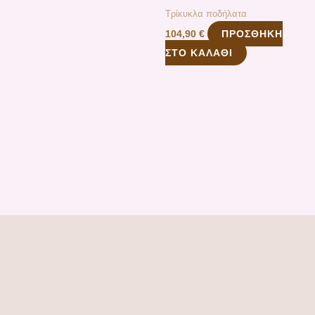
Τρίκυκλα ποδήλατα
ΠΡΟΣΘΉΚΗ
104,90
€
ΣΤΟ ΚΑΛΆΘΙ