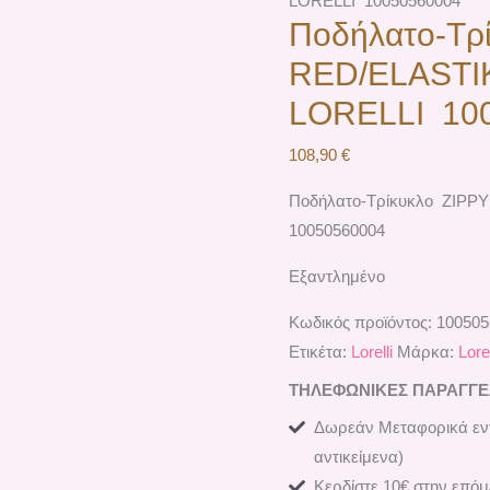
LORELLI 10050560004
Ποδήλατο-Τρ
RED/ELASTI
LORELLI 10
108,90
€
Ποδήλατο-Τρίκυκλο ZIP
10050560004
Εξαντλημένο
Κωδικός προϊόντος:
10050
Ετικέτα:
Lorelli
Μάρκα:
Lorel
ΤΗΛΕΦΩΝΙΚΕΣ ΠΑΡΑΓΓΕΛΙ
Δωρεάν Μεταφορικά εντ
αντικείμενα)
Κερδίστε 10€ στην επόμ