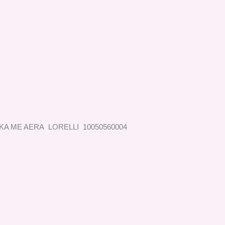
IKA ME AERA LORELLI 10050560004