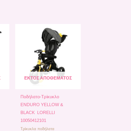
Σ
ΕΚΤΌΣ ΑΠΟΘΈΜΑΤΟΣ
Ποδήλατο-Τρίκυκλο
N
ΕΝDURO YELLOW &
BLACK LORELLI
10050412101
Τρίκυκλα ποδήλατα