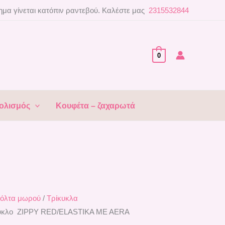
μα γίνεται κατόπιν ραντεβού. Καλέστε μας
2315532844
0
ολισμός
Κουφέτα – ζαχαρωτά
όλτα μωρού
/
Τρίκυκλα
κυκλο ZIPPY RED/ELASTIKA ME AERA