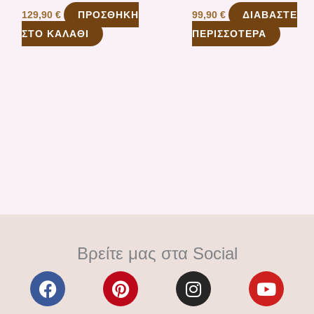
ΠΡΟΣΘΉΚΗ
ΔΙΑΒΆΣΤΕ
129,90
€
99,90
€
ΣΤΟ ΚΑΛΆΘΙ
ΠΕΡΙΣΣΌΤΕΡΑ
Βρείτε μας στα Social
F
P
I
Y
a
i
n
o