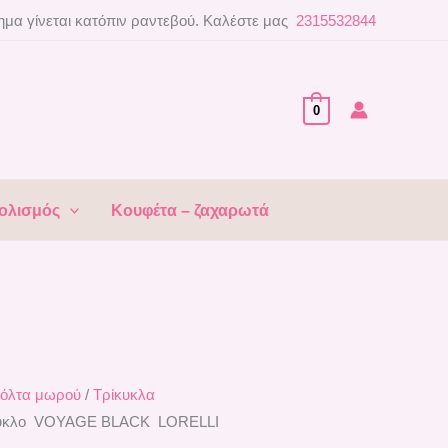
μα γίνεται κατόπιν ραντεβού. Καλέστε μας
2315532844
0
ολισμός
Κουφέτα – ζαχαρωτά
όλτα μωρού
/
Τρίκυκλα
ίκυκλο VOYAGE BLACK LORELLI