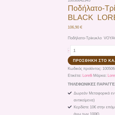
10050642345
Ποδήλατο-Τ
BLACK LORE
106,90
€
Ποδήλατο-Τρίκυκλο VOY
-
ΠΡΟΣΘΉΚΗ ΣΤΟ ΚΑ
Κωδικός προϊόντος:
10050
Ετικέτα:
Lorelli
Μάρκα:
Lorel
ΤΗΛΕΦΩΝΙΚΕΣ ΠΑΡΑΓΓΕΛΙ
Δωρεάν Μεταφορικά εντ
αντικείμενα)
Κερδίστε 10€ στην επόμ
άνω των 100€)