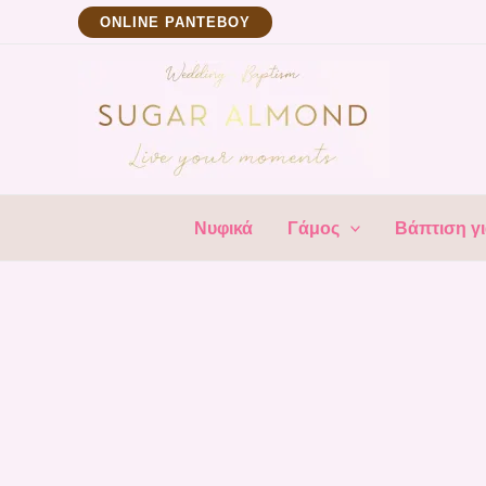
Μετάβαση
ΟNLINE ΡΑΝΤΕΒΟΥ
στο
περιεχόμενο
Νυφικά
Γάμος
Βάπτιση γι