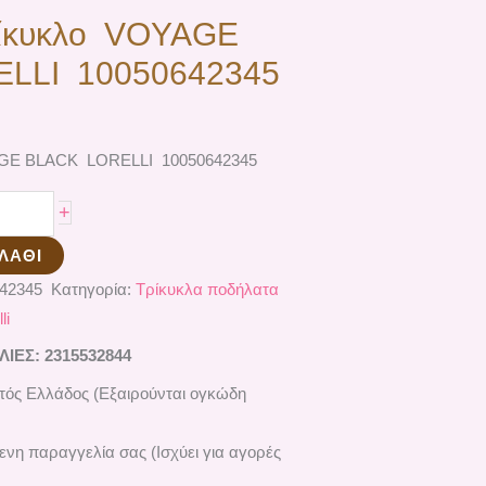
ρίκυκλο VOYAGE
LLI 10050642345
AGE BLACK LORELLI 10050642345
+
ΛΆΘΙ
642345
Κατηγορία:
Τρίκυκλα ποδήλατα
li
ΕΣ: 2315532844
ός Ελλάδος (Εξαιρούνται ογκώδη
ενη παραγγελία σας (Ισχύει για αγορές