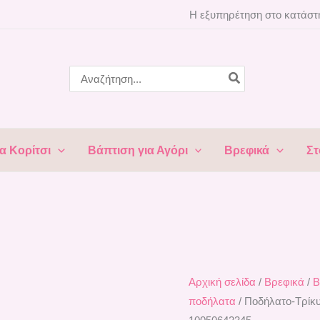
Ποδήλατο-
Η εξυπηρέτηση στο κατάστη
Τρίκυκλο
VOYAGE
BLACK
Search
for:
LORELLI
10050642345
ποσότητα
α Κορίτσι
Βάπτιση για Αγόρι
Βρεφικά
Στ
Αρχική σελίδα
/
Βρεφικά
/
Β
ποδήλατα
/ Ποδήλατο-Τρ