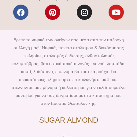
F
P
I
Y
a
i
n
o
c
n
s
u
e
t
t
t
b
e
a
u
Βρείτε το νυφικό των ονείρων σας μέσα από την υπέροχη
o
r
g
b
συλλογή μας!! Νυφικά, πακέτα στολισμού & διακόσμησης
o
e
r
e
εκκλησίας, στολισμός δεξίωσης, ανθοστολισμός
k
s
a
κολυμπήθρας, βαπτιστικά πακέτα νονάς - νονού: λαμπάδα,
t
m
κουτί, λαδόπανο, επώνυμα βαπτιστικά ρούχα. Για
περισσότερες πληροφορίες επικοινωνήστε μαζί μας,
στέλνοντας μας μήνυμα ή καλέστε μας για να κλείσουμε ένα
ραντεβού για να σας δειγματίσουμε στο κατάστημά μας
στον Εύοσμο Θεσσαλονίκης.
SUGAR ALMOND