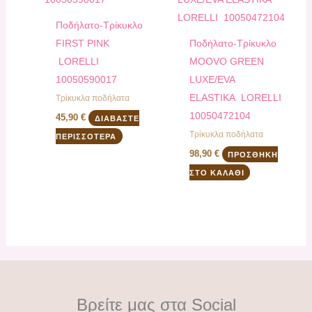
Ποδήλατο-Τρίκυκλο
FIRST PINK
Ποδήλατο-Τρίκυκλο
LORELLI
MOOVO GREEN
10050590017
LUXE/EVA
ELASTIKA LORELLI
Τρίκυκλα ποδήλατα
10050472104
45,90
€
ΔΙΑΒΆΣΤΕ
Τρίκυκλα ποδήλατα
ΠΕΡΙΣΣΌΤΕΡΑ
98,90
€
ΠΡΟΣΘΉΚΗ
ΣΤΟ ΚΑΛΆΘΙ
Βρείτε μας στα Social