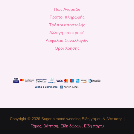
Πως Αγοράζω
Τρόποι πληρωμής
Τρόποι αποστολής
Αλλαγή-επιστροφή
Ασφάλεια Συναλλαγών
Όροι Χρήσης
Copyright © 2026 Sugar almond wedding Είδη γάμου & βάπτισης |
Γάμος
,
Βάπτιση
,
Είδη δώρων
,
Είδη πάρτυ