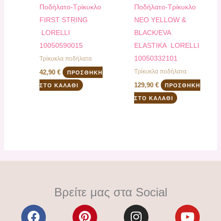
Ποδήλατο-Τρίκυκλο
Ποδήλατο-Τρίκυκλο
FIRST STRING
ΝΕΟ YELLOW &
LORELLI
BLACK/EVA
10050590015
ELASTIKA LORELLI
10050332101
Τρίκυκλα ποδήλατα
Τρίκυκλα ποδήλατα
42,90
€
ΠΡΟΣΘΉΚΗ
129,90
€
ΣΤΟ ΚΑΛΆΘΙ
ΠΡΟΣΘΉΚΗ
ΣΤΟ ΚΑΛΆΘΙ
Βρείτε μας στα Social
F
P
I
Y