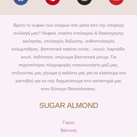
a
i
n
o
c
n
s
u
e
t
t
t
b
e
a
u
Βρείτε το νυφικό των ονείρων σας μέσα από την υπέροχη
o
r
g
b
συλλογή μας!! Νυφικά, πακέτα στολισμού & διακόσμησης
o
e
r
e
εκκλησίας, στολισμός δεξίωσης, ανθοστολισμός
k
s
a
κολυμπήθρας, βαπτιστικά πακέτα νονάς - νονού: λαμπάδα,
t
m
κουτί, λαδόπανο, επώνυμα βαπτιστικά ρούχα. Για
περισσότερες πληροφορίες επικοινωνήστε μαζί μας,
στέλνοντας μας μήνυμα ή καλέστε μας για να κλείσουμε ένα
ραντεβού για να σας δειγματίσουμε στο κατάστημά μας
στον Εύοσμο Θεσσαλονίκης.
SUGAR ALMOND
Γαμος
Βάπτιση