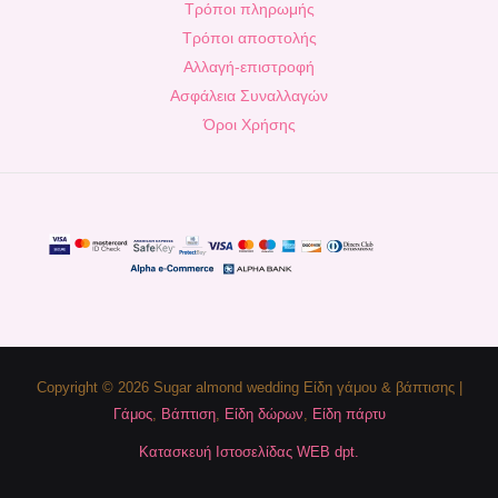
Τρόποι πληρωμής
Τρόποι αποστολής
Αλλαγή-επιστροφή
Ασφάλεια Συναλλαγών
Όροι Χρήσης
Copyright © 2026 Sugar almond wedding Είδη γάμου & βάπτισης |
Γάμος
,
Βάπτιση
,
Είδη δώρων
,
Είδη πάρτυ
Κατασκευή Ιστοσελίδας WEB dpt.