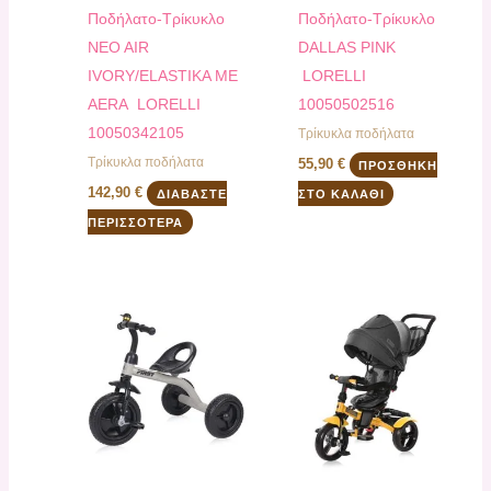
Ποδήλατο-Τρίκυκλο
Ποδήλατο-Τρίκυκλο
NEO AIR
DALLAS PINK
IVORY/ELASTIKA ME
LORELLI
AERA LORELLI
10050502516
10050342105
Τρίκυκλα ποδήλατα
Τρίκυκλα ποδήλατα
55,90
€
ΠΡΟΣΘΉΚΗ
142,90
€
ΔΙΑΒΆΣΤΕ
ΣΤΟ ΚΑΛΆΘΙ
ΠΕΡΙΣΣΌΤΕΡΑ