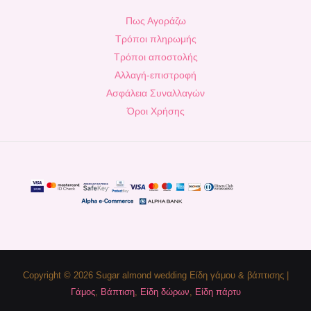
Πως Αγοράζω
Τρόποι πληρωμής
Τρόποι αποστολής
Αλλαγή-επιστροφή
Ασφάλεια Συναλλαγών
Όροι Χρήσης
Copyright © 2026 Sugar almond wedding Είδη γάμου & βάπτισης |
Γάμος
,
Βάπτιση
,
Είδη δώρων
,
Είδη πάρτυ