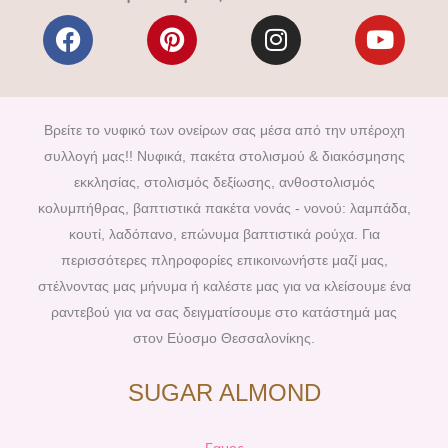
F
P
I
Y
a
i
n
o
c
n
s
u
e
t
t
t
b
e
a
u
Βρείτε το νυφικό των ονείρων σας μέσα από την υπέροχη
o
r
g
b
συλλογή μας!! Νυφικά, πακέτα στολισμού & διακόσμησης
o
e
r
e
εκκλησίας, στολισμός δεξίωσης, ανθοστολισμός
k
s
a
κολυμπήθρας, βαπτιστικά πακέτα νονάς - νονού: λαμπάδα,
t
m
κουτί, λαδόπανο, επώνυμα βαπτιστικά ρούχα. Για
περισσότερες πληροφορίες επικοινωνήστε μαζί μας,
στέλνοντας μας μήνυμα ή καλέστε μας για να κλείσουμε ένα
ραντεβού για να σας δειγματίσουμε στο κατάστημά μας
στον Εύοσμο Θεσσαλονίκης.
SUGAR ALMOND
Γαμος