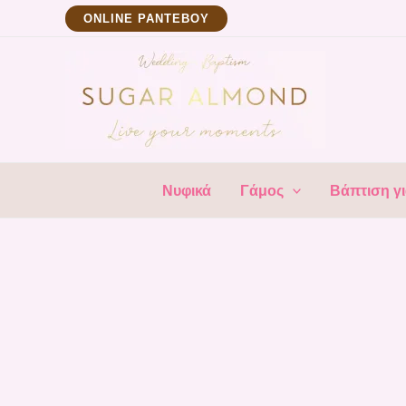
Μετάβαση
ΟNLINE ΡΑΝΤΕΒΟΥ
στο
περιεχόμενο
Νυφικά
Γάμος
Βάπτιση γι