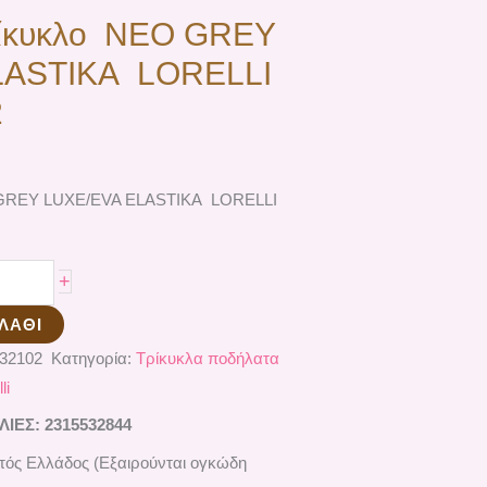
ρίκυκλο ΝΕΟ GREY
LASTIKA LORELLI
2
 GREY LUXE/EVA ELASTIKA LORELLI
+
ΛΆΘΙ
332102
Κατηγορία:
Τρίκυκλα ποδήλατα
li
ΕΣ: 2315532844
ός Ελλάδος (Εξαιρούνται ογκώδη