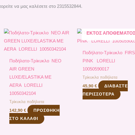
ορείτε να μας καλέσετε στο 2315532844.
ΕΚΤΌΣ ΑΠΟΘΈΜΑΤΟ
Ποδήλατο-Τρίκυκλο FIR
Ποδήλατο-Τρίκυκλο NEO
PINK LORELLI
AIR GREEN
10050590017
LUXE/ELASTIKA ME
Τρίκυκλα ποδήλατα
AERA LORELLI
ΔΙΑΒΆΣΤΕ
45,90
€
10050342104
ΠΕΡΙΣΣΌΤΕΡΑ
Τρίκυκλα ποδήλατα
ΠΡΟΣΘΉΚΗ
142,90
€
ΣΤΟ ΚΑΛΆΘΙ