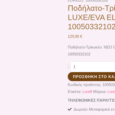
LORELLI 10050332102
Ποδήλατο-Τ
LUXE/EVA E
1005033210
129,90
€
Ποδήλατο-Τρίκυκλο ΝΕΟ
10050332102
-
ΠΡΟΣΘΉΚΗ ΣΤΟ ΚΑ
Κωδικός προϊόντος:
10050
Ετικέτα:
Lorelli
Μάρκα:
Lorel
ΤΗΛΕΦΩΝΙΚΕΣ ΠΑΡΑΓΓΕΛΙ
Δωρεάν Μεταφορικά εντ