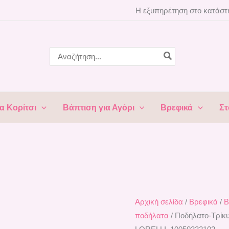
Ποδήλατο-
Η εξυπηρέτηση στο κατάστη
Τρίκυκλο
ΝΕΟ
GREY
Search
for:
LUXE/EVA
ELASTIKA
LORELLI
10050332102
α Κορίτσι
Βάπτιση για Αγόρι
Βρεφικά
Στ
ποσότητα
Αρχική σελίδα
/
Βρεφικά
/
Β
ποδήλατα
/ Ποδήλατο-Τρί