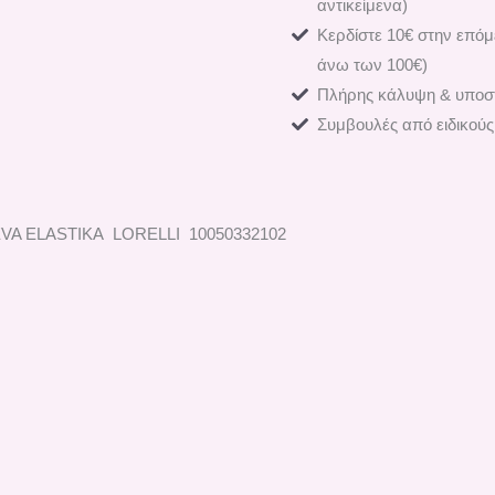
αντικείμενα)
Κερδίστε 10€ στην επόμ
άνω των 100€)
Πλήρης κάλυψη & υποστ
Συμβουλές από ειδικούς
VA ELASTIKA LORELLI 10050332102