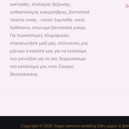
εκκλησίας, στολισμός δεξίωσης,
Β
ανθοστολισμός κολυμπήθρας, βαπτιστικά
πακέτα νονάς - νονού: λαμπάδα, κουτί,
λαδόπανο, επώνυμα βαπτιστικά ρούχα.
Για περισσότερες πληροφορίες
επικοινωνήστε μαζί μας, στέλνοντας μας
μήνυμα ή καλέστε μας για να κλείσουμε
ένα ραντεβού για να σας δειγματίσουμε
στο κατάστημά μας στον Εύοσμο
Θεσσαλονίκης.
Copyright © 2026 Sugar almond wedding Είδη γάμου & βάπ