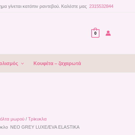
μα γίνεται κατόπιν ραντεβού. Καλέστε μας
2315532844
0
ολισμός
Κουφέτα – ζαχαρωτά
όλτα μωρού
/
Τρίκυκλα
κυκλο ΝΕΟ GREY LUXE/EVA ELASTIKA