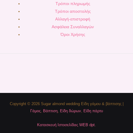
Τρόποι πληρωμής
Τρόποι αποστολής
Αλλαγή-επιστροφή
Ασφάλεια Συναλλαγών
Όροι Χρήσης
Copyright © 2026 Sugar almond wedding Είδη γάμου & βάπτισης |
Γάμος
,
Βάπτιση
,
Είδη δώρων
,
Είδη πάρτυ
Κατασκευή Ιστοσελίδας WEB dpt.