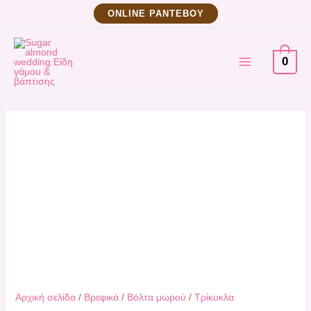
Μετάβαση
ΟNLINE ΡΑΝΤΕΒΟΥ
στο
MAIN
περιεχόμενο
0
MENU
Αρχική σελίδα
/
Βρεφικά
/
Βόλτα μωρού
/
Τρίκυκλα