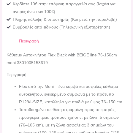
Κερδίστε 10€ στην επόμενη παραγγελία σας (Ισχύει για
αγορές άνω των 100€)
Πλήρης κάλυψη & υποστήριξη (Και μετά την παραλαβή)
Συμβουλές από ειδικούς (Τηλεφωνική εξυπηρέτηση)
Περιγραφή
Kάθισμα Αυτοκινήτου Flex Black with BEIGE line 76-150cm
moni 3801005153619
Περιγραφή
Flex από την Moni – ένα κομψό και ασφαλές κάθισμα
αυτοκινήτου, εγκεκριμένο σύμφωνα με το πρότυπο
R129/I-SIZE, κατάλληλο για παιδιά με ύψος 76–150 cm.
Τοποθετημένο σε θέση στραμμένη προς τα εμπρός,
προσφέρει τρεις τρόπους χρήσης: με ζώνη 5 σημείων
(76–105 cm), με τη ζώνη ασφαλείας 3 σημείων του
οχήματος (100–125 cm) και ως κάθισμα booster (125–