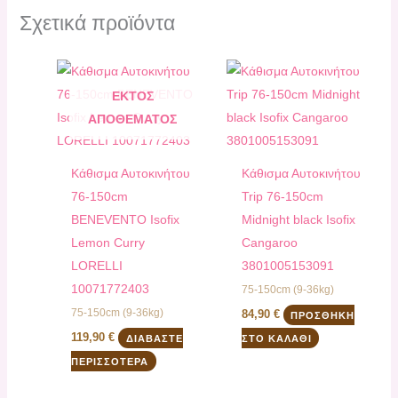
Σχετικά προϊόντα
ΕΚΤΌΣ
ΑΠΟΘΈΜΑΤΟΣ
Kάθισμα Αυτοκινήτου
Kάθισμα Αυτοκινήτου
76-150cm
Trip 76-150cm
BENEVENTO Isofix
Midnight black Isofix
Lemon Curry
Cangaroo
LORELLI
3801005153091
10071772403
75-150cm (9-36kg)
75-150cm (9-36kg)
84,90
€
ΠΡΟΣΘΉΚΗ
119,90
€
ΔΙΑΒΆΣΤΕ
ΣΤΟ ΚΑΛΆΘΙ
ΠΕΡΙΣΣΌΤΕΡΑ