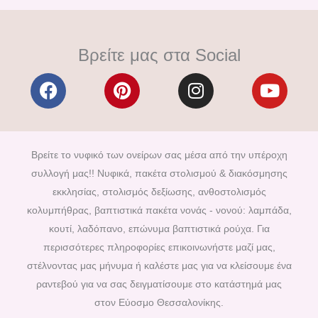
Βρείτε μας στα Social
F
P
I
Y
a
i
n
o
c
n
s
u
e
t
t
t
b
e
a
u
Βρείτε το νυφικό των ονείρων σας μέσα από την υπέροχη
o
r
g
b
συλλογή μας!! Νυφικά, πακέτα στολισμού & διακόσμησης
o
e
r
e
εκκλησίας, στολισμός δεξίωσης, ανθοστολισμός
k
s
a
κολυμπήθρας, βαπτιστικά πακέτα νονάς - νονού: λαμπάδα,
t
m
κουτί, λαδόπανο, επώνυμα βαπτιστικά ρούχα. Για
περισσότερες πληροφορίες επικοινωνήστε μαζί μας,
στέλνοντας μας μήνυμα ή καλέστε μας για να κλείσουμε ένα
ραντεβού για να σας δειγματίσουμε στο κατάστημά μας
στον Εύοσμο Θεσσαλονίκης.