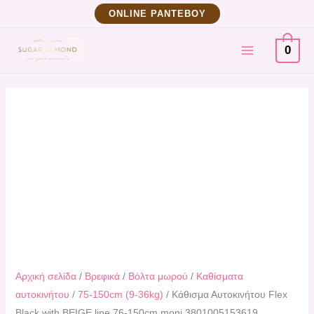
Μετάβαση
Kάθισμα
ΟNLINE ΡΑΝΤΕΒΟΥ
στο
Αυτοκινήτου
MAIN
περιεχόμενο
Flex
0
Black
MENU
with
BEIGE
line
76-
150cm
moni
3801005153619
ποσότητα
Αρχική σελίδα
/
Βρεφικά
/
Βόλτα μωρού
/
Καθίσματα
αυτοκινήτου
/
75-150cm (9-36kg)
/ Kάθισμα Αυτοκινήτου Flex
Black with BEIGE line 76-150cm moni 3801005153619