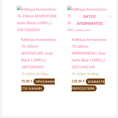
ΕΚΤΌΣ
ΑΠΟΘΈΜΑΤΟΣ
Kάθισμα Αυτοκινήτου
Kάθισμα Αυτοκινήτου
76-150cm
76-150cm
ADVENTURE Isofix
ANDROMEDA i-Size
Black LORELLI
Isofix Blue LORELLI
10071942501
10071442149
75-150cm (9-36kg)
75-150cm (9-36kg)
79,90
€
139,90
€
ΠΡΟΣΘΉΚΗ
ΔΙΑΒΆΣΤΕ
ΣΤΟ ΚΑΛΆΘΙ
ΠΕΡΙΣΣΌΤΕΡΑ