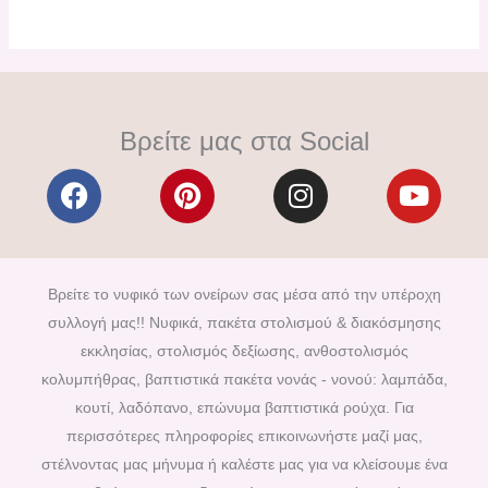
Βρείτε μας στα Social
F
P
I
Y
a
i
n
o
c
n
s
u
e
t
t
t
b
e
a
u
Βρείτε το νυφικό των ονείρων σας μέσα από την υπέροχη
o
r
g
b
συλλογή μας!! Νυφικά, πακέτα στολισμού & διακόσμησης
o
e
r
e
εκκλησίας, στολισμός δεξίωσης, ανθοστολισμός
k
s
a
κολυμπήθρας, βαπτιστικά πακέτα νονάς - νονού: λαμπάδα,
t
m
κουτί, λαδόπανο, επώνυμα βαπτιστικά ρούχα. Για
περισσότερες πληροφορίες επικοινωνήστε μαζί μας,
στέλνοντας μας μήνυμα ή καλέστε μας για να κλείσουμε ένα