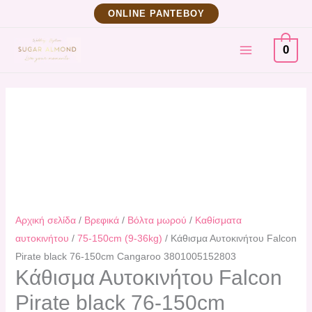
Μετάβαση
Kάθισμα
ΟNLINE ΡΑΝΤΕΒΟΥ
στο
Αυτοκινήτου
MAIN
περιεχόμενο
Falcon
0
Pirate
MENU
black
76-
150cm
Cangaroo
3801005152803
ποσότητα
Αρχική σελίδα
/
Βρεφικά
/
Βόλτα μωρού
/
Καθίσματα
αυτοκινήτου
/
75-150cm (9-36kg)
/ Kάθισμα Αυτοκινήτου Falcon
Pirate black 76-150cm Cangaroo 3801005152803
Kάθισμα Αυτοκινήτου Falcon
Pirate black 76-150cm