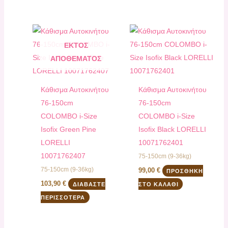
ΕΚΤΌΣ
ΑΠΟΘΈΜΑΤΟΣ
Kάθισμα Αυτοκινήτου
Kάθισμα Αυτοκινήτου
76-150cm
76-150cm
COLOMBO i-Size
COLOMBO i-Size
Isofix Green Pine
Isofix Black LORELLI
LORELLI
10071762401
10071762407
75-150cm (9-36kg)
75-150cm (9-36kg)
99,00
€
ΠΡΟΣΘΉΚΗ
103,90
€
ΔΙΑΒΆΣΤΕ
ΣΤΟ ΚΑΛΆΘΙ
ΠΕΡΙΣΣΌΤΕΡΑ