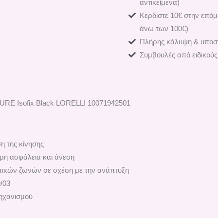
αντικείμενα)
Κερδίστε 10€ στην επόμ
άνω των 100€)
Πλήρης κάλυψη & υποστ
Συμβουλές από ειδικούς
RE Isofix Black LORELLI 10071942501
η της κίνησης
ρη ασφάλεια και άνεση
τικών ζωνών σε σχέση με την ανάπτυξη
/03
ηχανισμού