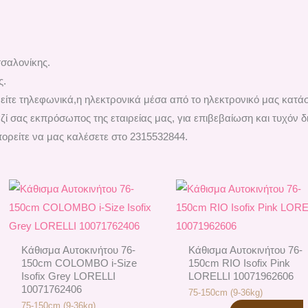
σαλονίκης.
ς.
 είτε τηλεφωνικά,η ηλεκτρονικά μέσα από το ηλεκτρονικό μας κατά
ί σας εκπρόσωπος της εταιρείας μας, για επιβεβαίωση και τυχόν δι
ορείτε να μας καλέσετε στο 2315532844.
Kάθισμα Αυτοκινήτου 76-
Kάθισμα Αυτοκινήτου 76-
150cm COLOMBO i-Size
150cm RIO Isofix Pink
Isofix Grey LORELLI
LORELLI 10071962606
10071762406
75-150cm (9-36kg)
75-150cm (9-36kg)