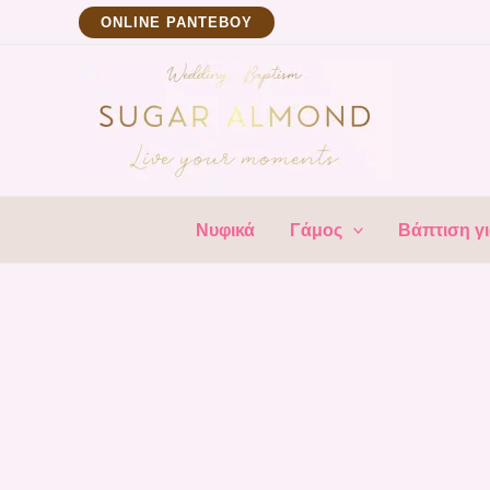
Μετάβαση
ΟNLINE ΡΑΝΤΕΒΟΥ
στο
περιεχόμενο
Νυφικά
Γάμος
Βάπτιση γι