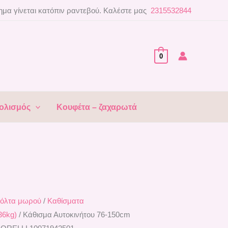
μα γίνεται κατόπιν ραντεβού. Καλέστε μας
2315532844
0
ολισμός
Κουφέτα – ζαχαρωτά
όλτα μωρού
/
Καθίσματα
36kg)
/ Kάθισμα Αυτοκινήτου 76-150cm