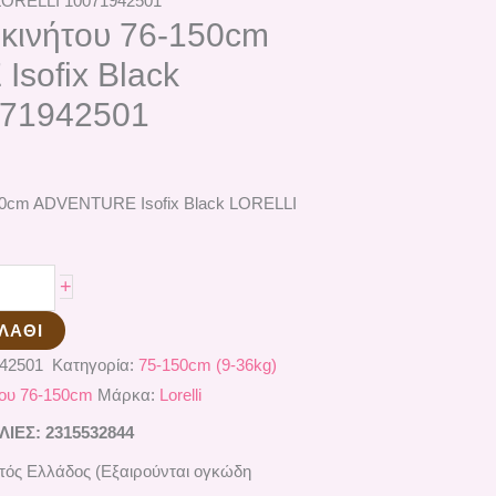
LORELLI 10071942501
κινήτου 76-150cm
sofix Black
071942501
50cm ADVENTURE Isofix Black LORELLI
+
ΛΆΘΙ
942501
Κατηγορία:
75-150cm (9-36kg)
του 76-150cm
Μάρκα:
Lorelli
ΕΣ: 2315532844
ός Ελλάδος (Εξαιρούνται ογκώδη