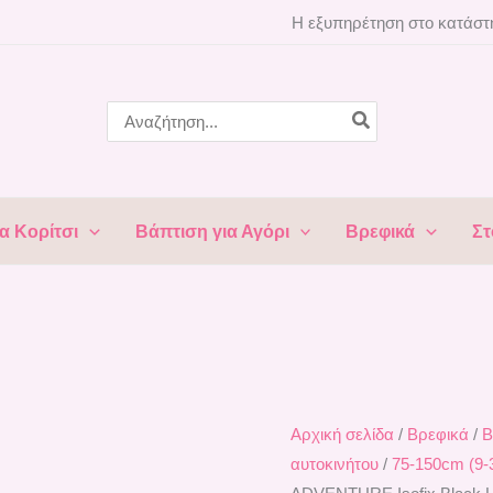
Kάθισμα
Η εξυπηρέτηση στο κατάστη
Αυτοκινήτου
76-
150cm
Search
for:
ADVENTURE
Isofix
Black
LORELLI
α Κορίτσι
Βάπτιση για Αγόρι
Βρεφικά
Στ
10071942501
ποσότητα
Αρχική σελίδα
/
Βρεφικά
/
Β
αυτοκινήτου
/
75-150cm (9-