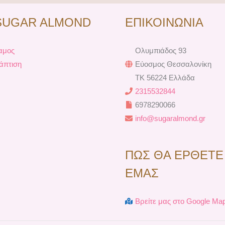
e
t
t
t
b
e
a
u
SUGAR ALMOND
ΕΠΙΚΟΙΝΩΝΙΑ
o
r
g
b
o
e
r
e
k
s
a
αμος
Ολυμπιάδος 93
t
m
άπτιση
Εύοσμος Θεσσαλονίκη
TK 56224 Ελλάδα
2315532844
6978290066
info@sugaralmond.gr
ΠΩΣ ΘΑ ΕΡΘΕΤΕ
ΕΜΑΣ
Βρείτε μας στο Google Ma