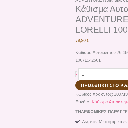
ADVENTURE Isofix Black 
Kάθισμα Αυτο
ADVENTURE I
LORELLI 10
79,90
€
Kάθισμα Αυτοκινήτου 76-1
10071942501
-
ΠΡΟΣΘΉΚΗ ΣΤΟ ΚΑ
Κωδικός προϊόντος:
10071
Ετικέτα:
Kάθισμα Αυτοκινή
ΤΗΛΕΦΩΝΙΚΕΣ ΠΑΡΑΓΓΕΛΙ
Δωρεάν Μεταφορικά εντ