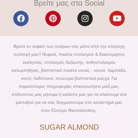
Βρείτε μας στα Social
F
P
I
Y
a
i
n
o
c
n
s
u
e
t
t
t
b
e
a
u
Βρείτε το νυφικό των ονείρων σας μέσα από την υπέροχη
o
r
g
b
συλλογή μας!! Νυφικά, πακέτα στολισμού & διακόσμησης
o
e
r
e
εκκλησίας, στολισμός δεξίωσης, ανθοστολισμός
k
s
a
κολυμπήθρας, βαπτιστικά πακέτα νονάς - νονού: λαμπάδα,
t
m
κουτί, λαδόπανο, επώνυμα βαπτιστικά ρούχα. Για
περισσότερες πληροφορίες επικοινωνήστε μαζί μας,
στέλνοντας μας μήνυμα ή καλέστε μας για να κλείσουμε ένα
ραντεβού για να σας δειγματίσουμε στο κατάστημά μας
στον Εύοσμο Θεσσαλονίκης.
SUGAR ALMOND