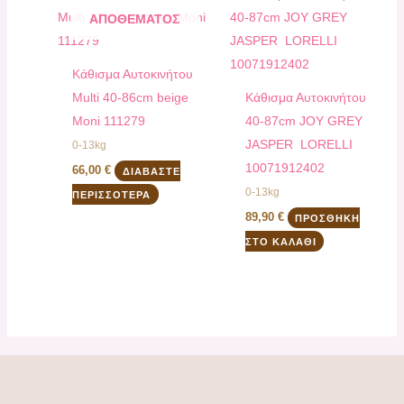
ΑΠΟΘΈΜΑΤΟΣ
Kάθισμα Αυτοκινήτου
Multi 40-86cm beige
Kάθισμα Αυτοκινήτου
Moni 111279
40-87cm JOY GREY
JASPER LORELLI
0-13kg
10071912402
66,00
€
ΔΙΑΒΆΣΤΕ
0-13kg
ΠΕΡΙΣΣΌΤΕΡΑ
89,90
€
ΠΡΟΣΘΉΚΗ
ΣΤΟ ΚΑΛΆΘΙ