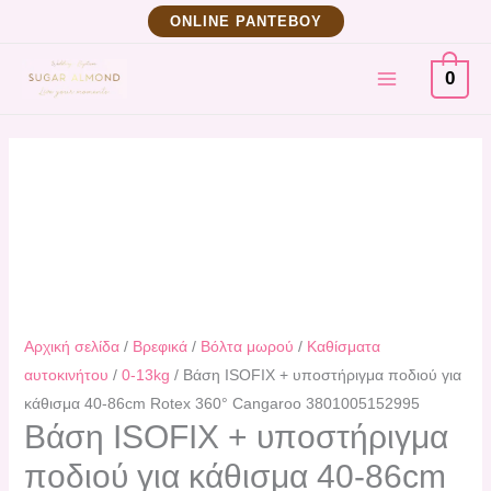
Μετάβαση
Βάση
ΟNLINE ΡΑΝΤΕΒΟΥ
στο
ISOFIX
MAIN
περιεχόμενο
+
0
υποστήριγμα
MENU
ποδιού
για
κάθισμα
40-
86cm
Rotex
360°
Cangaroo
Αρχική σελίδα
/
Βρεφικά
/
Βόλτα μωρού
/
Καθίσματα
3801005152995
αυτοκινήτου
/
0-13kg
/ Βάση ISOFIX + υποστήριγμα ποδιού για
ποσότητα
κάθισμα 40-86cm Rotex 360° Cangaroo 3801005152995
Βάση ISOFIX + υποστήριγμα
ποδιού για κάθισμα 40-86cm