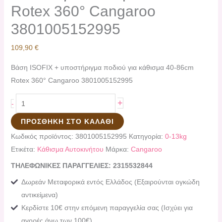
Rotex 360° Cangaroo
3801005152995
109,90
€
Βάση ISOFIX + υποστήριγμα ποδιού για κάθισμα 40-86cm
Rotex 360° Cangaroo 3801005152995
+
-
ΠΡΟΣΘΉΚΗ ΣΤΟ ΚΑΛΆΘΙ
Κωδικός προϊόντος:
3801005152995
Κατηγορία:
0-13kg
Ετικέτα:
Kάθισμα Αυτοκινήτου
Μάρκα:
Cangaroo
ΤΗΛΕΦΩΝΙΚΕΣ ΠΑΡΑΓΓΕΛΙΕΣ: 2315532844
Δωρεάν Μεταφορικά εντός Ελλάδος (Εξαιρούνται ογκώδη
αντικείμενα)
Κερδίστε 10€ στην επόμενη παραγγελία σας (Ισχύει για
αγορές άνω των 100€)