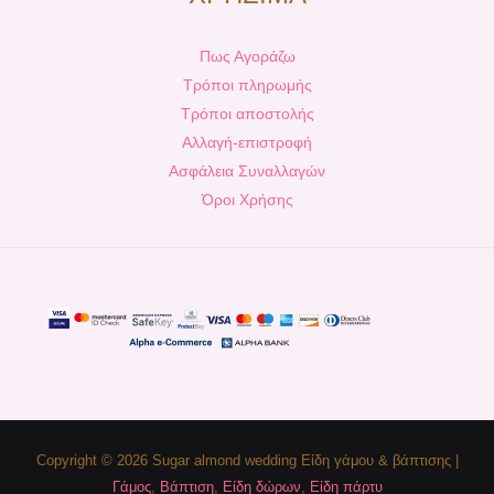
Πως Αγοράζω
Τρόποι πληρωμής
Τρόποι αποστολής
Αλλαγή-επιστροφή
Ασφάλεια Συναλλαγών
Όροι Χρήσης
Copyright © 2026 Sugar almond wedding Είδη γάμου & βάπτισης |
Γάμος
,
Βάπτιση
,
Είδη δώρων
,
Είδη πάρτυ