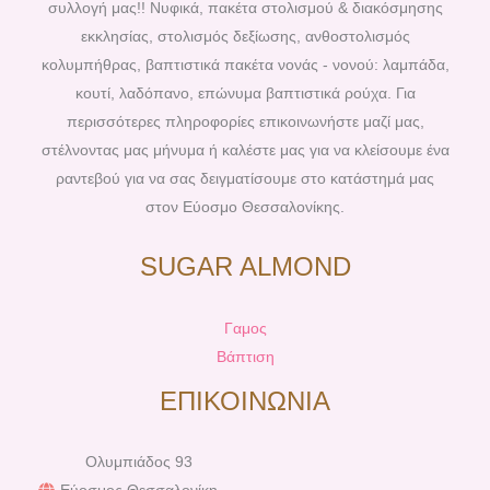
o
r
g
b
συλλογή μας!! Νυφικά, πακέτα στολισμού & διακόσμησης
o
e
r
e
εκκλησίας, στολισμός δεξίωσης, ανθοστολισμός
k
s
a
κολυμπήθρας, βαπτιστικά πακέτα νονάς - νονού: λαμπάδα,
t
m
κουτί, λαδόπανο, επώνυμα βαπτιστικά ρούχα. Για
περισσότερες πληροφορίες επικοινωνήστε μαζί μας,
στέλνοντας μας μήνυμα ή καλέστε μας για να κλείσουμε ένα
ραντεβού για να σας δειγματίσουμε στο κατάστημά μας
στον Εύοσμο Θεσσαλονίκης.
SUGAR ALMOND
Γαμος
Βάπτιση
ΕΠΙΚΟΙΝΩΝΙΑ
Ολυμπιάδος 93