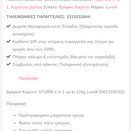
1
,
Καρότσια βόλτας
Ετικέτα:
Bρεφικό Καρότσι
Μάρκα:
Lorelli
ΤΗΛΕΦΩΝΙΚΕΣ ΠΑΡΑΓΓΕΛΙΕΣ: 2315532844
Δωρεάν Μεταφορικά εντός Ελλάδος (Εξαιρούνται ογκώδη
αντικείμενα)
Κερδίστε 10€ στην επόμενη παραγγελία σας (Ισχύει για
αγορές άνω των 100€)
Πλήρης κάλυψη & υποστήριξη (Και μετά την παραλαβή)
Συμβουλές από ειδικούς (Τηλεφωνική εξυπηρέτηση)
Περιγραφή
Bρεφικό Καρότσι STORM 2 in 1 up to 22kg Lorelli 10021692302
Περιγραφή
Περιστρεφόμενοι μπροστινοί τροχοί
Φρένο στους πίσω τροχούς
Τροχοί PU υψηλής ποιότητας