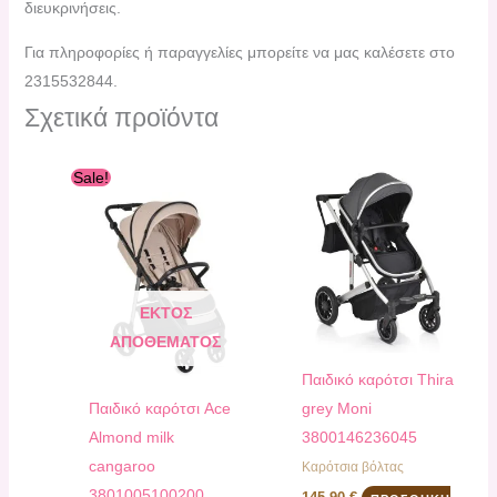
διευκρινήσεις.
Για πληροφορίες ή παραγγελίες μπορείτε να μας καλέσετε στο
2315532844.
Σχετικά προϊόντα
Original
Η
Sale!
price
τρέχουσα
was:
τιμή
153,30 €.
είναι:
137,90 €.
ΕΚΤΌΣ
ΑΠΟΘΈΜΑΤΟΣ
Παιδικό καρότσι Thira
Παιδικό καρότσι Ace
grey Μoni
Almond milk
3800146236045
cangaroo
Καρότσια βόλτας
3801005100200