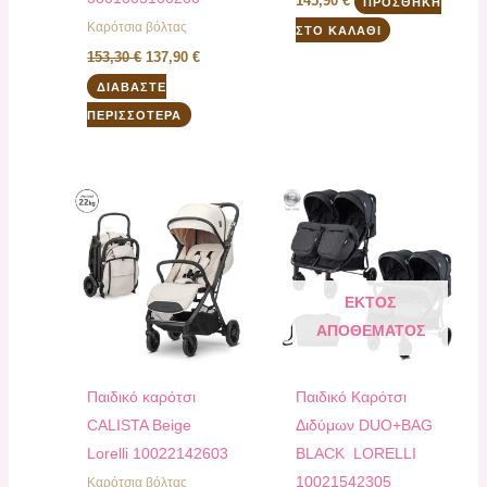
145,90
€
ΠΡΟΣΘΉΚΗ
Καρότσια βόλτας
ΣΤΟ ΚΑΛΆΘΙ
153,30
€
137,90
€
ΔΙΑΒΆΣΤΕ
ΠΕΡΙΣΣΌΤΕΡΑ
ΕΚΤΌΣ
ΑΠΟΘΈΜΑΤΟΣ
Παιδικό καρότσι
Παιδικό Καρότσι
CALISTA Beige
Διδύμων DUO+BAG
Lorelli 10022142603
BLACK LORELLI
10021542305
Καρότσια βόλτας