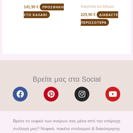
Καρότσια για δίδυμα
141,90
€
ΠΡΟΣΘΉΚΗ
229,90
€
ΣΤΟ ΚΑΛΆΘΙ
ΔΙΑΒΆΣΤΕ
ΠΕΡΙΣΣΌΤΕΡΑ
Βρείτε μας στα Social
F
P
I
Y
a
i
n
o
c
n
s
u
e
t
t
t
b
e
a
u
Βρείτε το νυφικό των ονείρων σας μέσα από την υπέροχη
o
r
g
b
συλλογή μας!! Νυφικά, πακέτα στολισμού & διακόσμησης