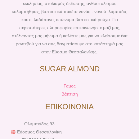
o
e
r
e
εκκλησίας, στολισμός δεξίωσης, ανθοστολισμός
k
s
a
κολυμπήθρας, βαπτιστικά πακέτα νονάς - νονού: λαμπάδα,
t
m
κουτί, λαδόπανο, επώνυμα βαπτιστικά ρούχα. Για
περισσότερες πληροφορίες επικοινωνήστε μαζί μας,
στέλνοντας μας μήνυμα ή καλέστε μας για να κλείσουμε ένα
ραντεβού για να σας δειγματίσουμε στο κατάστημά μας
στον Εύοσμο Θεσσαλονίκης.
SUGAR ALMOND
Γαμος
Βάπτιση
ΕΠΙΚΟΙΝΩΝΙΑ
Ολυμπιάδος 93
Εύοσμος Θεσσαλονίκη