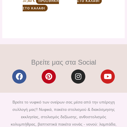
37,60
€
ΠΡΟΣΘΉΚΗ
ΣΤΟ ΚΑΛΆΘΙ
ΣΤΟ ΚΑΛΆΘΙ
Βρείτε μας στα Social
F
P
I
Y
a
i
n
o
c
n
s
u
e
t
t
t
b
e
a
u
Βρείτε το νυφικό των ονείρων σας μέσα από την υπέροχη
o
r
g
b
συλλογή μας!! Νυφικά, πακέτα στολισμού & διακόσμησης
o
e
r
e
εκκλησίας, στολισμός δεξίωσης, ανθοστολισμός
k
s
a
κολυμπήθρας, βαπτιστικά πακέτα νονάς - νονού: λαμπάδα,