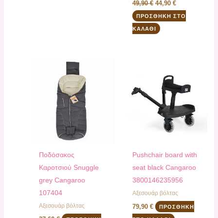
49,90
€
44,90
€
ΠΡΟΣΘΉΚΗ ΣΤΟ
ΚΑΛΆΘΙ
Ποδόσακος
Pushchair board with
Καροτσιού Snuggle
seat black Cangaroo
grey Cangaroo
3800146235956
107404
Αξεσουάρ βόλτας
Αξεσουάρ βόλτας
79,90
€
ΠΡΟΣΘΉΚΗ