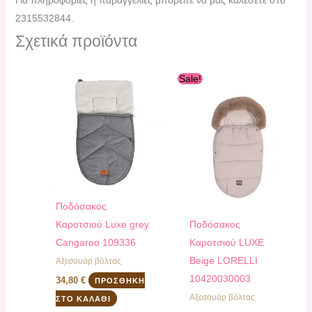
2315532844.
Σχετικά προϊόντα
Original
Η
Sale!
price
τρέχουσα
was:
τιμή
49,90 €.
είναι:
44,90 €.
Ποδόσακος
Καροτσιού Luxe grey
Ποδόσακος
Cangaroo 109336
Καροτσιού LUXE
Beige LORELLI
Αξεσουάρ βόλτας
10420030003
34,80
€
ΠΡΟΣΘΉΚΗ
Αξεσουάρ βόλτας
ΣΤΟ ΚΑΛΆΘΙ