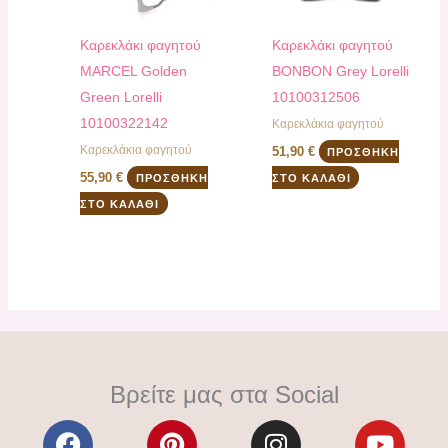
Καρεκλάκι φαγητού
Καρεκλάκι φαγητού
MARCEL Golden
BONBON Grey Lorelli
Green Lorelli
10100312506
10100322142
Καρεκλάκια φαγητού
Καρεκλάκια φαγητού
51,90
€
ΠΡΟΣΘΉΚΗ
55,90
€
ΠΡΟΣΘΉΚΗ
ΣΤΟ ΚΑΛΆΘΙ
ΣΤΟ ΚΑΛΆΘΙ
Βρείτε μας στα Social
F
P
I
Y