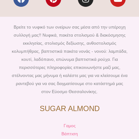
a
i
n
o
c
n
s
u
e
t
t
t
b
e
a
u
Βρείτε το νυφικό των ονείρων σας μέσα από την υπέροχη
o
r
g
b
συλλογή μας!! Νυφικά, πακέτα στολισμού & διακόσμησης
o
e
r
e
εκκλησίας, στολισμός δεξίωσης, ανθοστολισμός
k
s
a
κολυμπήθρας, βαπτιστικά πακέτα νονάς - νονού: λαμπάδα,
t
m
κουτί, λαδόπανο, επώνυμα βαπτιστικά ρούχα. Για
περισσότερες πληροφορίες επικοινωνήστε μαζί μας,
στέλνοντας μας μήνυμα ή καλέστε μας για να κλείσουμε ένα
ραντεβού για να σας δειγματίσουμε στο κατάστημά μας
στον Εύοσμο Θεσσαλονίκης.
SUGAR ALMOND
Γαμος
Βάπτιση