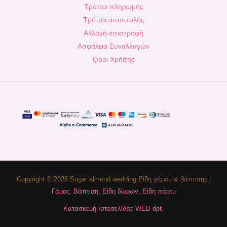
Τρόποι πληρωμής
Τρόποι αποστολής
Αλλαγή-επιστροφή
Ασφάλεια Συναλλαγών
Όροι Χρήσης
Copyright © 2026 Sugar almond wedding Είδη γάμου & βάπτισης |
Γάμος
,
Βάπτιση
,
Είδη δώρων
,
Είδη πάρτυ
Κατασκευή Ιστοσελίδας WEB dpt.