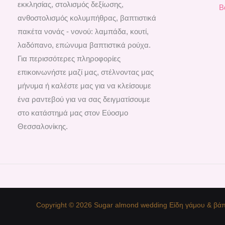
εκκλησίας, στολισμός δεξίωσης,
Β
ανθοστολισμός κολυμπήθρας, βαπτιστικά
πακέτα νονάς - νονού: λαμπάδα, κουτί,
λαδόπανο, επώνυμα βαπτιστικά ρούχα.
Για περισσότερες πληροφορίες
επικοινωνήστε μαζί μας, στέλνοντας μας
μήνυμα ή καλέστε μας για να κλείσουμε
ένα ραντεβού για να σας δειγματίσουμε
στο κατάστημά μας στον Εύοσμο
Θεσσαλονίκης.
Copyright © 2026 Sugar almond wedding Είδη γάμου & βάπ