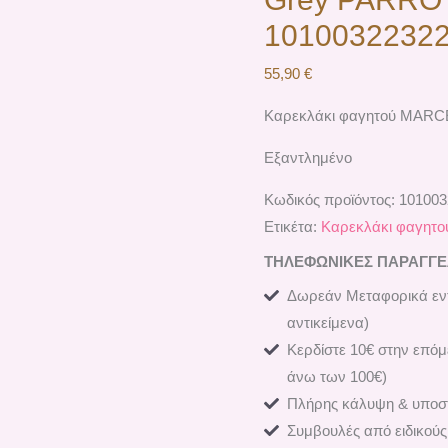
1010032232
55,90
€
Καρεκλάκι φαγητού MARCE
Εξαντλημένο
Κωδικός προϊόντος:
10100
Ετικέτα:
Καρεκλάκι φαγητ
ΤΗΛΕΦΩΝΙΚΕΣ ΠΑΡΑΓΓΕΛΙ
Δωρεάν Μεταφορικά εντ
αντικείμενα)
Κερδίστε 10€ στην επόμ
άνω των 100€)
Πλήρης κάλυψη & υποστ
Συμβουλές από ειδικούς