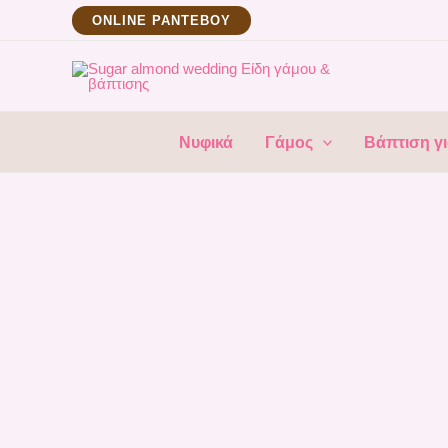
Μετάβαση
ΟNLINE ΡΑΝΤΕΒΟΥ
στο
περιεχόμενο
Νυφικά
Γάμος
Βάπτιση γι