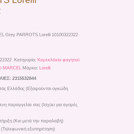
2
L Grey PARROTS Lorelli 10100322322
322322
Κατηγορία:
Καρεκλάκια φαγητού
ού MARCEL
Μάρκα:
Lorelli
ΕΣ: 2315532844
ός Ελλάδος (Εξαιρούνται ογκώδη
ενη παραγγελία σας (Ισχύει για αγορές
ήριξη (Και μετά την παραλαβή)
 (Τηλεφωνική εξυπηρέτηση)