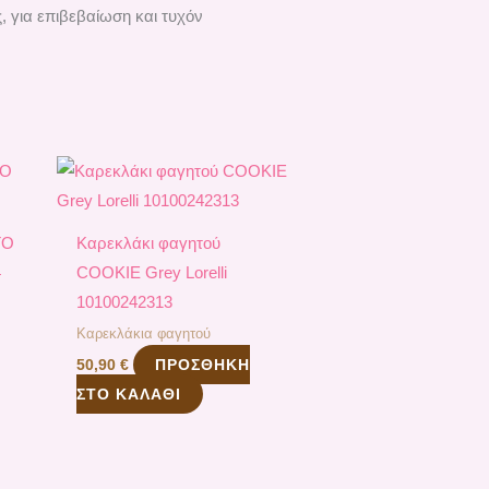
, για επιβεβαίωση και τυχόν
TO
Καρεκλάκι φαγητού
4
COOKIE Grey Lorelli
10100242313
Καρεκλάκια φαγητού
ΠΡΟΣΘΉΚΗ
50,90
€
ΣΤΟ ΚΑΛΆΘΙ