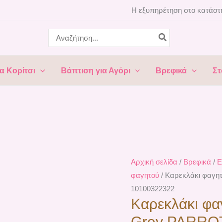
Η εξυπηρέτηση στο κατάστη
Search
for:
α Κορίτσι
Βάπτιση για Αγόρι
Βρεφικά
Στ
Αρχική σελίδα
/
Βρεφικά
/
Ε
φαγητού
/ Καρεκλάκι φαγη
10100322322
Καρεκλάκι φ
Grey PARROTS