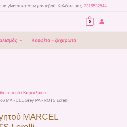
μα γίνεται κατόπιν ραντεβού. Καλέστε μας
2315532844
0
ολισμός
Κουφέτα – ζαχαρωτά
ίδη σπιτιού
/
Καρεκλάκια
τού MARCEL Grey PARROTS Lorelli
αγητού MARCEL
 Lorelli