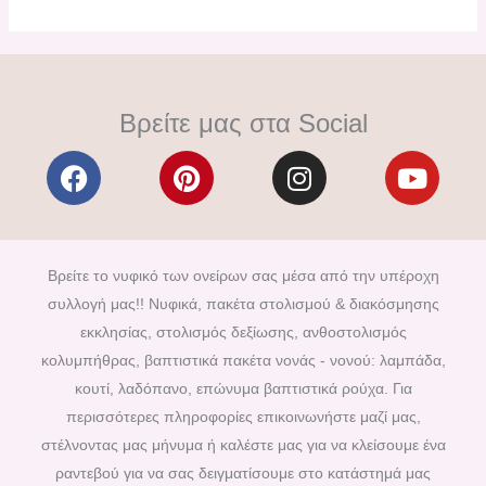
Βρείτε μας στα Social
F
P
I
Y
a
i
n
o
c
n
s
u
e
t
t
t
b
e
a
u
Βρείτε το νυφικό των ονείρων σας μέσα από την υπέροχη
o
r
g
b
συλλογή μας!! Νυφικά, πακέτα στολισμού & διακόσμησης
o
e
r
e
εκκλησίας, στολισμός δεξίωσης, ανθοστολισμός
k
s
a
κολυμπήθρας, βαπτιστικά πακέτα νονάς - νονού: λαμπάδα,
t
m
κουτί, λαδόπανο, επώνυμα βαπτιστικά ρούχα. Για
περισσότερες πληροφορίες επικοινωνήστε μαζί μας,
στέλνοντας μας μήνυμα ή καλέστε μας για να κλείσουμε ένα
ραντεβού για να σας δειγματίσουμε στο κατάστημά μας