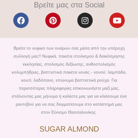
Βρείτε μας στα Social
F
P
I
Y
a
i
n
o
c
n
s
u
e
t
t
t
b
e
a
u
Βρείτε το νυφικό των ονείρων σας μέσα από την υπέροχη
o
r
g
b
συλλογή μας!! Νυφικά, πακέτα στολισμού & διακόσμησης
o
e
r
e
εκκλησίας, στολισμός δεξίωσης, ανθοστολισμός
k
s
a
κολυμπήθρας, βαπτιστικά πακέτα νονάς - νονού: λαμπάδα,
t
m
κουτί, λαδόπανο, επώνυμα βαπτιστικά ρούχα. Για
περισσότερες πληροφορίες επικοινωνήστε μαζί μας,
στέλνοντας μας μήνυμα ή καλέστε μας για να κλείσουμε ένα
ραντεβού για να σας δειγματίσουμε στο κατάστημά μας
στον Εύοσμο Θεσσαλονίκης.
SUGAR ALMOND