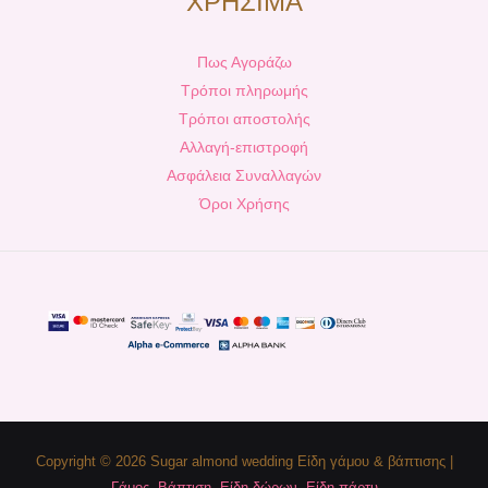
ΧΡΗΣΙΜΑ
Πως Αγοράζω
Τρόποι πληρωμής
Τρόποι αποστολής
Αλλαγή-επιστροφή
Ασφάλεια Συναλλαγών
Όροι Χρήσης
Copyright © 2026 Sugar almond wedding Είδη γάμου & βάπτισης |
Γάμος
,
Βάπτιση
,
Είδη δώρων
,
Είδη πάρτυ