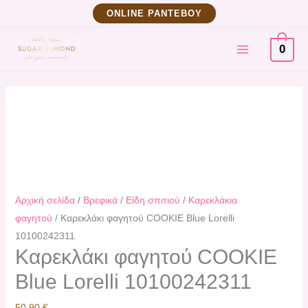
Μετάβαση
ΟNLINE ΡΑΝΤΕΒΟΥ
στο
MAIN
περιεχόμενο
0
MENU
Αρχική σελίδα
/
Βρεφικά
/
Είδη σπιτιού
/
Καρεκλάκια
φαγητού
/ Καρεκλάκι φαγητού COOKIE Blue Lorelli
10100242311
Καρεκλάκι φαγητού COOKIE
Blue Lorelli 10100242311
50,90
€