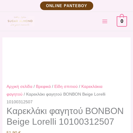
Μετάβαση
Καρεκλάκι
ΟNLINE ΡΑΝΤΕΒΟΥ
στο
φαγητού
MAIN
περιεχόμενο
BONBON
0
Beige
MENU
Lorelli
10100312507
ποσότητα
Αρχική σελίδα
/
Βρεφικά
/
Είδη σπιτιού
/
Καρεκλάκια
φαγητού
/ Καρεκλάκι φαγητού BONBON Beige Lorelli
10100312507
Καρεκλάκι φαγητού BONBON
Beige Lorelli 10100312507
51,90
€