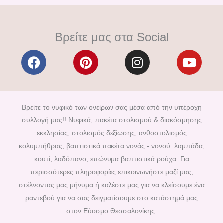
Βρείτε μας στα Social
F
P
I
Y
a
i
n
o
c
n
s
u
e
t
t
t
b
e
a
u
Βρείτε το νυφικό των ονείρων σας μέσα από την υπέροχη
o
r
g
b
συλλογή μας!! Νυφικά, πακέτα στολισμού & διακόσμησης
o
e
r
e
εκκλησίας, στολισμός δεξίωσης, ανθοστολισμός
k
s
a
κολυμπήθρας, βαπτιστικά πακέτα νονάς - νονού: λαμπάδα,
t
m
κουτί, λαδόπανο, επώνυμα βαπτιστικά ρούχα. Για
περισσότερες πληροφορίες επικοινωνήστε μαζί μας,
στέλνοντας μας μήνυμα ή καλέστε μας για να κλείσουμε ένα
ραντεβού για να σας δειγματίσουμε στο κατάστημά μας
στον Εύοσμο Θεσσαλονίκης.