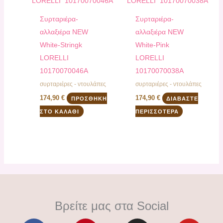
Συρταριέρα-
Συρταριέρα-
αλλαξιέρα NEW
αλλαξιέρα NEW
White-Stringk
White-Pink
LORELLI
LORELLI
10170070046A
10170070038A
συρταριέρες - ντουλάπες
συρταριέρες - ντουλάπες
174,90
€
174,90
€
ΠΡΟΣΘΉΚΗ
ΔΙΑΒΆΣΤΕ
ΣΤΟ ΚΑΛΆΘΙ
ΠΕΡΙΣΣΌΤΕΡΑ
Βρείτε μας στα Social