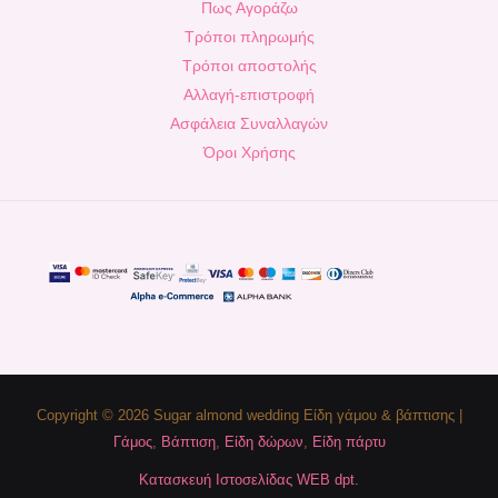
Πως Αγοράζω
Τρόποι πληρωμής
Τρόποι αποστολής
Αλλαγή-επιστροφή
Ασφάλεια Συναλλαγών
Όροι Χρήσης
Copyright © 2026 Sugar almond wedding Είδη γάμου & βάπτισης |
Γάμος
,
Βάπτιση
,
Είδη δώρων
,
Είδη πάρτυ
Κατασκευή Ιστοσελίδας WEB dpt.