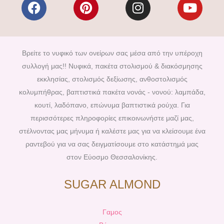
F
P
I
Y
a
i
n
o
c
n
s
u
e
t
t
t
b
e
a
u
Βρείτε το νυφικό των ονείρων σας μέσα από την υπέροχη
o
r
g
b
συλλογή μας!! Νυφικά, πακέτα στολισμού & διακόσμησης
o
e
r
e
εκκλησίας, στολισμός δεξίωσης, ανθοστολισμός
k
s
a
κολυμπήθρας, βαπτιστικά πακέτα νονάς - νονού: λαμπάδα,
t
m
κουτί, λαδόπανο, επώνυμα βαπτιστικά ρούχα. Για
περισσότερες πληροφορίες επικοινωνήστε μαζί μας,
στέλνοντας μας μήνυμα ή καλέστε μας για να κλείσουμε ένα
ραντεβού για να σας δειγματίσουμε στο κατάστημά μας
στον Εύοσμο Θεσσαλονίκης.
SUGAR ALMOND
Γαμος