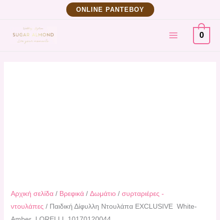
Μετάβαση
Παιδική
ΟNLINE ΡΑΝΤΕΒΟΥ
στο
Δίφυλλη
MAIN
περιεχόμενο
Ντουλάπα
0
EXCLUSIVE
MENU
White-
Amber
LORELLI
10170120044
ποσότητα
Αρχική σελίδα
/
Βρεφικά
/
Δωμάτιο
/
συρταριέρες -
ντουλάπες
/ Παιδική Δίφυλλη Ντουλάπα EXCLUSIVE White-
Amber LORELLI 10170120044