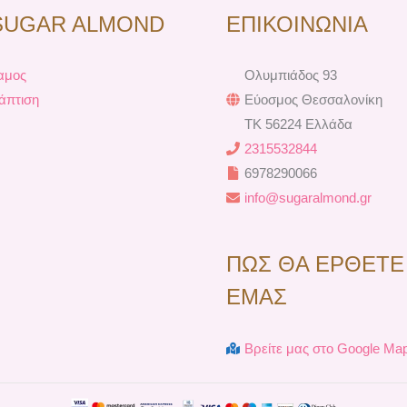
b
e
a
u
SUGAR ALMOND
ΕΠΙΚΟΙΝΩΝΙΑ
o
r
g
b
o
e
r
e
k
s
a
αμος
Ολυμπιάδος 93
t
m
άπτιση
Εύοσμος Θεσσαλονίκη
TK 56224 Ελλάδα
2315532844
6978290066
info@sugaralmond.gr
ΠΩΣ ΘΑ ΕΡΘΕΤΕ
ΕΜΑΣ
Βρείτε μας στο Google Ma