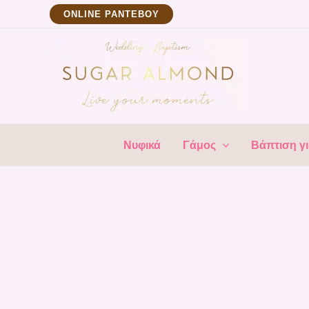
Μετάβαση
ΟNLINE ΡΑΝΤΕΒΟΥ
στο
περιεχόμενο
Νυφικά
Γάμος
Βάπτιση γι