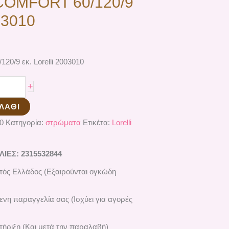
COMFORT 60/120/9
003010
0/9 εκ. Lorelli 2003010
+
ΛΆΘΙ
0
Κατηγορία:
στρώματα
Ετικέτα:
Lorelli
ΕΣ: 2315532844
ός Ελλάδος (Εξαιρούνται ογκώδη
ενη παραγγελία σας (Ισχύει για αγορές
ήριξη (Και μετά την παραλαβή)