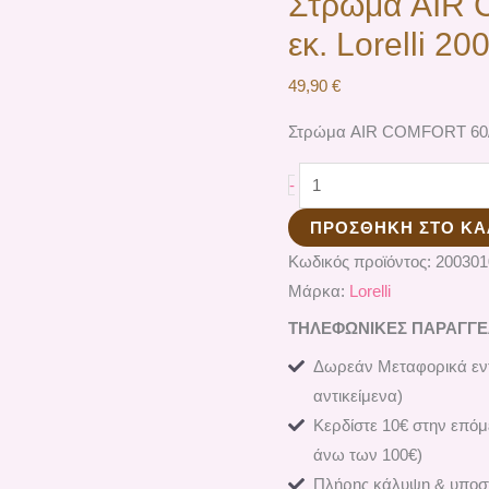
Στρώμα AIR 
εκ. Lorelli 2
49,90
€
Στρώμα AIR COMFORT 60/12
-
ΠΡΟΣΘΉΚΗ ΣΤΟ ΚΑ
Κωδικός προϊόντος:
200301
Μάρκα:
Lorelli
ΤΗΛΕΦΩΝΙΚΕΣ ΠΑΡΑΓΓΕΛΙ
Δωρεάν Μεταφορικά εντ
αντικείμενα)
Κερδίστε 10€ στην επόμ
άνω των 100€)
Πλήρης κάλυψη & υποστ