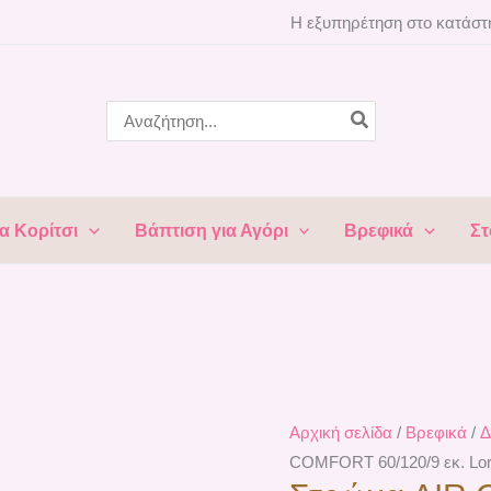
Στρώμα
Η εξυπηρέτηση στο κατάστη
AIR
COMFORT
60/120/9
Search
for:
εκ.
Lorelli
2003010
ποσότητα
α Κορίτσι
Βάπτιση για Αγόρι
Βρεφικά
Στ
Αρχική σελίδα
/
Βρεφικά
/
Δ
COMFORT 60/120/9 εκ. Lore