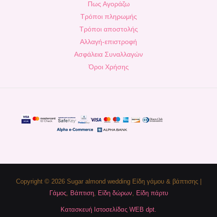
Πως Αγοράζω
Τρόποι πληρωμής
Τρόποι αποστολής
Αλλαγή-επιστροφή
Ασφάλεια Συναλλαγών
Όροι Χρήσης
Copyright © 2026 Sugar almond wedding Είδη γάμου & βάπτισης |
Γάμος
,
Βάπτιση
,
Είδη δώρων
,
Είδη πάρτυ
Κατασκευή Ιστοσελίδας WEB dpt.