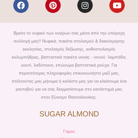
F
P
I
Y
a
i
n
o
c
n
s
u
e
t
t
t
b
e
a
u
Βρείτε το νυφικό των ονείρων σας μέσα από την υπέροχη
o
r
g
b
συλλογή μας!! Νυφικά, πακέτα στολισμού & διακόσμησης
o
e
r
e
εκκλησίας, στολισμός δεξίωσης, ανθοστολισμός
k
s
a
κολυμπήθρας, βαπτιστικά πακέτα νονάς - νονού: λαμπάδα,
t
m
κουτί, λαδόπανο, επώνυμα βαπτιστικά ρούχα. Για
περισσότερες πληροφορίες επικοινωνήστε μαζί μας,
στέλνοντας μας μήνυμα ή καλέστε μας για να κλείσουμε ένα
ραντεβού για να σας δειγματίσουμε στο κατάστημά μας
στον Εύοσμο Θεσσαλονίκης.
SUGAR ALMOND
Γαμος