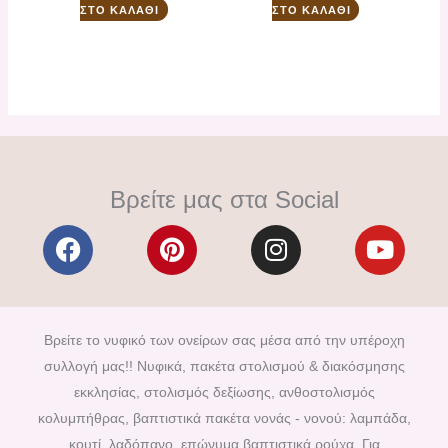
ΣΤΟ ΚΑΛΆΘΙ
ΣΤΟ ΚΑΛΆΘΙ
Βρείτε μας στα Social
F
P
I
Y
a
i
n
o
c
n
s
u
e
t
t
t
b
e
a
u
Βρείτε το νυφικό των ονείρων σας μέσα από την υπέροχη
o
r
g
b
συλλογή μας!! Νυφικά, πακέτα στολισμού & διακόσμησης
o
e
r
e
εκκλησίας, στολισμός δεξίωσης, ανθοστολισμός
k
s
a
κολυμπήθρας, βαπτιστικά πακέτα νονάς - νονού: λαμπάδα,
t
m
κουτί, λαδόπανο, επώνυμα βαπτιστικά ρούχα. Για