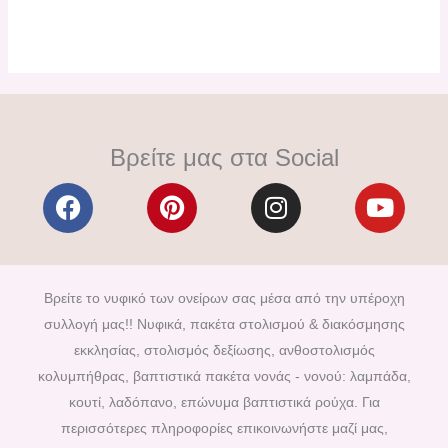
Βρείτε μας στα Social
F
P
I
Y
a
i
n
o
c
n
s
u
e
t
t
t
b
e
a
u
Βρείτε το νυφικό των ονείρων σας μέσα από την υπέροχη
o
r
g
b
συλλογή μας!! Νυφικά, πακέτα στολισμού & διακόσμησης
o
e
r
e
εκκλησίας, στολισμός δεξίωσης, ανθοστολισμός
k
s
a
κολυμπήθρας, βαπτιστικά πακέτα νονάς - νονού: λαμπάδα,
t
m
κουτί, λαδόπανο, επώνυμα βαπτιστικά ρούχα. Για
περισσότερες πληροφορίες επικοινωνήστε μαζί μας,