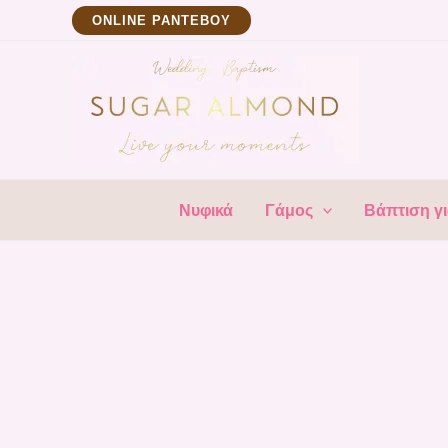
Μετάβαση
ΟNLINE ΡΑΝΤΕΒΟΥ
στο
περιεχόμενο
Νυφικά
Γάμος
Βάπτιση γι