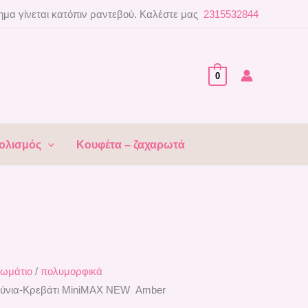
μα γίνεται κατόπιν ραντεβού. Καλέστε μας
2315532844
0
ολισμός
Κουφέτα – ζαχαρωτά
ωμάτιο
/
πολυμορφικά
ούνια-Κρεβάτι ΜiniMAX NEW Αmber