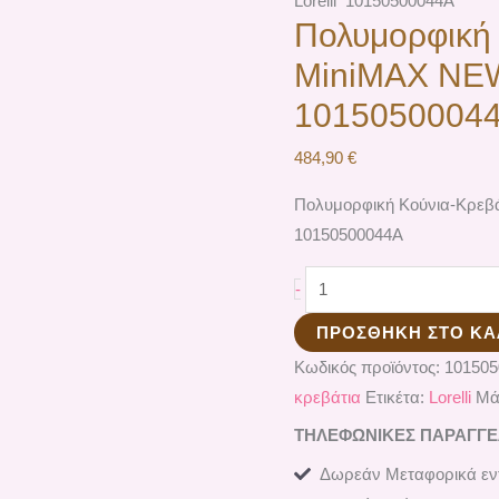
Lorelli 10150500044A
Πολυμορφική 
ΜiniMAX NEW
1015050004
484,90
€
Πολυμορφική Κούνια-Κρεβ
10150500044A
-
ΠΡΟΣΘΉΚΗ ΣΤΟ ΚΑ
Κωδικός προϊόντος:
10150
κρεβάτια
Ετικέτα:
Lorelli
Μά
ΤΗΛΕΦΩΝΙΚΕΣ ΠΑΡΑΓΓΕΛΙ
Δωρεάν Μεταφορικά εντ