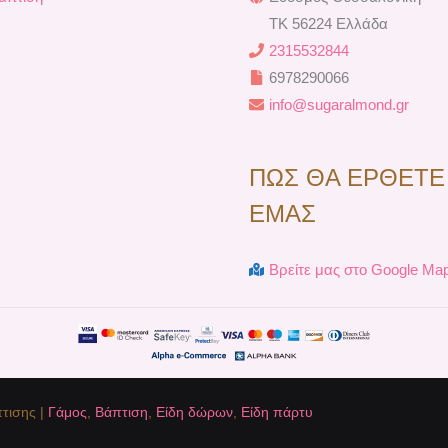
TK 56224 Ελλάδα
2315532844
6978290066
info@sugaralmond.gr
ΠΩΣ ΘΑ ΕΡΘΕΤΕ
ΕΜΑΣ
Βρείτε μας στο Google Ma
τισης |
Γάμος
,
Βάπτιση
,
Είδη δώρων
,
Είδη πάρτυ