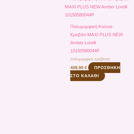
Πολυμορφική Κούνια-
Κρεβάτι MAXI PLUS NEW
Amber Lorelli
10150580044P
πολυμορφικά κρεβάτια
ΠΡΟΣΘΉΚΗ
409,90
€
ΣΤΟ ΚΑΛΆΘΙ