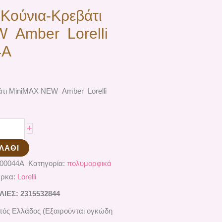
Κούνια-Κρεβάτι
 Αmber Lorelli
4A
άτι ΜiniMAX NEW Αmber Lorelli
+
ΛΆΘΙ
500044A
Κατηγορία:
πολυμορφικά
ρκα:
Lorelli
ΕΣ: 2315532844
ός Ελλάδος (Εξαιρούνται ογκώδη