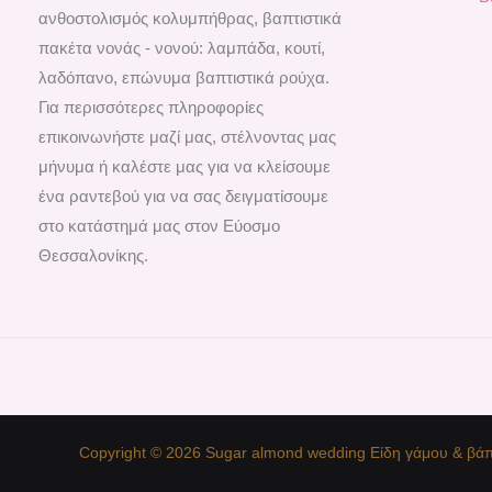
ανθοστολισμός κολυμπήθρας, βαπτιστικά
πακέτα νονάς - νονού: λαμπάδα, κουτί,
λαδόπανο, επώνυμα βαπτιστικά ρούχα.
Για περισσότερες πληροφορίες
επικοινωνήστε μαζί μας, στέλνοντας μας
μήνυμα ή καλέστε μας για να κλείσουμε
ένα ραντεβού για να σας δειγματίσουμε
στο κατάστημά μας στον Εύοσμο
Θεσσαλονίκης.
Copyright © 2026 Sugar almond wedding Είδη γάμου & βάπ