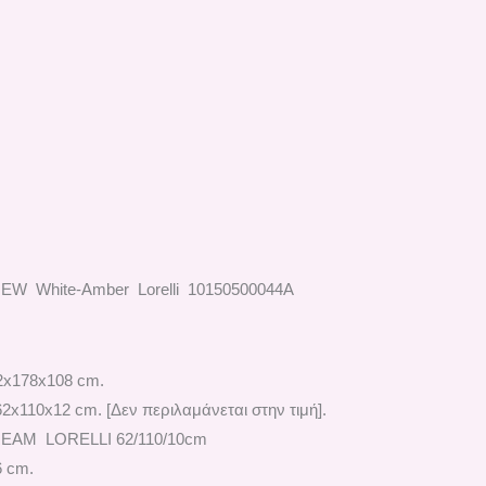
NEW White-Αmber Lorelli 10150500044A
2x178x108 cm.
2x110x12 cm. [Δεν περιλαμάνεται στην τιμή].
REAM LORELLI 62/110/10cm
6 cm.