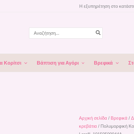
Πολυμορφική
Η εξυπηρέτηση στο κατάστη
Κούνια-
Κρεβάτι
ΜiniMAX
Search
for:
NEW
Αmber
Lorelli
10150500044A
α Κορίτσι
Βάπτιση για Αγόρι
Βρεφικά
Στ
ποσότητα
Αρχική σελίδα
/
Βρεφικά
/
Δ
κρεβάτια
/ Πολυμορφική Κ