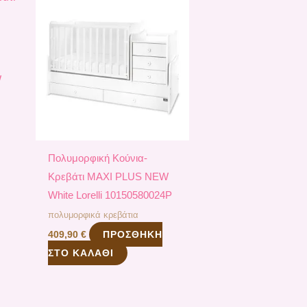
W
Πολυμορφική Κούνια-
Κρεβάτι MAXI PLUS NEW
White Lorelli 10150580024P
πολυμορφικά κρεβάτια
ΠΡΟΣΘΉΚΗ
409,90
€
ΣΤΟ ΚΑΛΆΘΙ