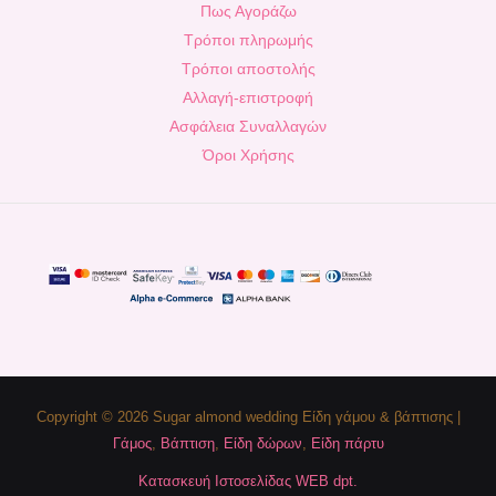
Πως Αγοράζω
Τρόποι πληρωμής
Τρόποι αποστολής
Αλλαγή-επιστροφή
Ασφάλεια Συναλλαγών
Όροι Χρήσης
Copyright © 2026 Sugar almond wedding Είδη γάμου & βάπτισης |
Γάμος
,
Βάπτιση
,
Είδη δώρων
,
Είδη πάρτυ
Κατασκευή Ιστοσελίδας WEB dpt.