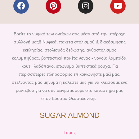
F
P
I
Y
a
i
n
o
c
n
s
u
e
t
t
t
b
e
a
u
Βρείτε το νυφικό των ονείρων σας μέσα από την υπέροχη
o
r
g
b
συλλογή μας!! Νυφικά, πακέτα στολισμού & διακόσμησης
o
e
r
e
εκκλησίας, στολισμός δεξίωσης, ανθοστολισμός
k
s
a
κολυμπήθρας, βαπτιστικά πακέτα νονάς - νονού: λαμπάδα,
t
m
κουτί, λαδόπανο, επώνυμα βαπτιστικά ρούχα. Για
περισσότερες πληροφορίες επικοινωνήστε μαζί μας,
στέλνοντας μας μήνυμα ή καλέστε μας για να κλείσουμε ένα
ραντεβού για να σας δειγματίσουμε στο κατάστημά μας
στον Εύοσμο Θεσσαλονίκης.
SUGAR ALMOND
Γαμος