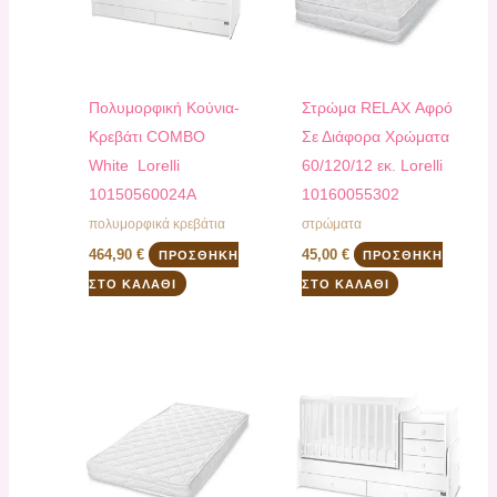
Πολυμορφική Κούνια-
Στρώμα RELAX Αφρό
Κρεβάτι COMBO
Σε Διάφορα Χρώματα
White Lorelli
60/120/12 εκ. Lorelli
10150560024A
10160055302
πολυμορφικά κρεβάτια
στρώματα
464,90
€
45,00
€
ΠΡΟΣΘΉΚΗ
ΠΡΟΣΘΉΚΗ
ΣΤΟ ΚΑΛΆΘΙ
ΣΤΟ ΚΑΛΆΘΙ