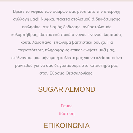
e
t
t
t
b
e
a
u
Βρείτε το νυφικό των ονείρων σας μέσα από την υπέροχη
o
r
g
b
συλλογή μας!! Νυφικά, πακέτα στολισμού & διακόσμησης
o
e
r
e
εκκλησίας, στολισμός δεξίωσης, ανθοστολισμός
k
s
a
κολυμπήθρας, βαπτιστικά πακέτα νονάς - νονού: λαμπάδα,
t
m
κουτί, λαδόπανο, επώνυμα βαπτιστικά ρούχα. Για
περισσότερες πληροφορίες επικοινωνήστε μαζί μας,
στέλνοντας μας μήνυμα ή καλέστε μας για να κλείσουμε ένα
ραντεβού για να σας δειγματίσουμε στο κατάστημά μας
στον Εύοσμο Θεσσαλονίκης.
SUGAR ALMOND
Γαμος
Βάπτιση
ΕΠΙΚΟΙΝΩΝΙΑ