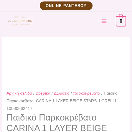
Μετάβαση
Παιδικό
ΟNLINE ΡΑΝΤΕΒΟΥ
στο
Παρκοκρέβατο
MAIN
περιεχόμενο
CARINA
0
1
MENU
LAYER
BEIGE
STARS
LORELLI
10080662417
ποσότητα
Αρχική σελίδα
/
Βρεφικά
/
Δωμάτιο
/
παρκοκρέβατα
/ Παιδικό
Παρκοκρέβατο CARINA 1 LAYER BEIGE STARS LORELLI
10080662417
Παιδικό Παρκοκρέβατο
CARINA 1 LAYER BEIGE