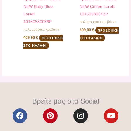
NEW Baby Blue
NEW Coffee Lorelli
Lorelli
10150580042P
10150580039P
πολυμορφικά κρεβάτια
πολυμορφικά κρεβάτια
409,00
€
ΠΡΟΣΘΉΚΗ
409,90
€
ΠΡΟΣΘΉΚΗ
ΣΤΟ ΚΑΛΆΘΙ
ΣΤΟ ΚΑΛΆΘΙ
Βρείτε μας στα Social
F
P
I
Y
a
i
n
o
c
n
s
u