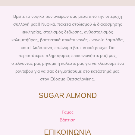
e
t
t
t
b
e
a
u
Βρείτε το νυφικό των ονείρων σας μέσα από την υπέροχη
o
r
g
b
συλλογή μας!! Νυφικά, πακέτα στολισμού & διακόσμησης
o
e
r
e
εκκλησίας, στολισμός δεξίωσης, ανθοστολισμός
k
s
a
κολυμπήθρας, βαπτιστικά πακέτα νονάς - νονού: λαμπάδα,
t
m
κουτί, λαδόπανο, επώνυμα βαπτιστικά ρούχα. Για
περισσότερες πληροφορίες επικοινωνήστε μαζί μας,
στέλνοντας μας μήνυμα ή καλέστε μας για να κλείσουμε ένα
ραντεβού για να σας δειγματίσουμε στο κατάστημά μας
στον Εύοσμο Θεσσαλονίκης.
SUGAR ALMOND
Γαμος
Βάπτιση
ΕΠΙΚΟΙΝΩΝΙΑ