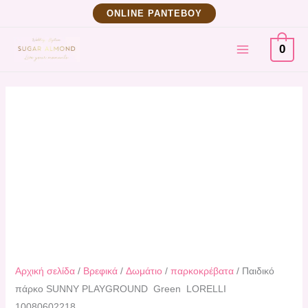
Μετάβαση
Παιδικό
ΟNLINE ΡΑΝΤΕΒΟΥ
στο
πάρκο
MAIN
περιεχόμενο
SUNNY
0
PLAYGROUND
MENU
Green
LORELLI
10080602218
ποσότητα
Αρχική σελίδα
/
Βρεφικά
/
Δωμάτιο
/
παρκοκρέβατα
/ Παιδικό
πάρκο SUNNY PLAYGROUND Green LORELLI
10080602218