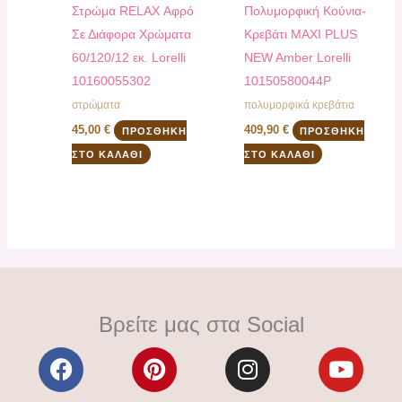
Στρώμα RELAX Αφρό
Πολυμορφική Κούνια-
Σε Διάφορα Χρώματα
Κρεβάτι MAXI PLUS
60/120/12 εκ. Lorelli
NEW Amber Lorelli
10160055302
10150580044P
στρώματα
πολυμορφικά κρεβάτια
45,00
€
409,90
€
ΠΡΟΣΘΉΚΗ
ΠΡΟΣΘΉΚΗ
ΣΤΟ ΚΑΛΆΘΙ
ΣΤΟ ΚΑΛΆΘΙ
Βρείτε μας στα Social
F
P
I
Y
a
i
n
o
c
n
s
u