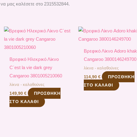
 να μας καλέσετε στο 2315532844.
Βρεφικό Λίκνο Adoro khak
Βρεφικό Ηλεκρικό Λίκνο
Cangaroo 3800146249700
C`est la vie dark grey
λίκνα - καλαθούνες
Cangaroo 3801005210060
ΠΡΟΣΘΉΚΗ
114,90
€
λίκνα - καλαθούνες
ΣΤΟ ΚΑΛΆΘΙ
ΠΡΟΣΘΉΚΗ
149,90
€
ΣΤΟ ΚΑΛΆΘΙ