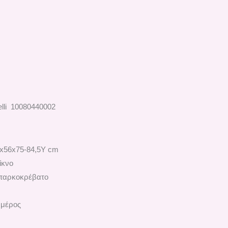
elli 10080440002
7x56x75-84,5Υ cm
ίκνο
 παρκοκρέβατο
 μέρος