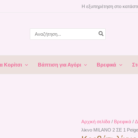
Κρεβάτι-
Η εξυπηρέτηση στο κατάστη
λίκνο
MILANO
2
Search
for:
ΣΕ
1
Peige
Lorelli
α Κορίτσι
Βάπτιση για Αγόρι
Βρεφικά
Στ
10080440002
ποσότητα
Αρχική σελίδα
/
Βρεφικά
/
Δ
λίκνο MILANO 2 ΣΕ 1 Peige