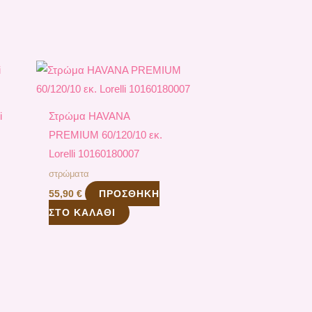
i
Στρώμα HAVANA
PREMIUM 60/120/10 εκ.
Lorelli 10160180007
στρώματα
ΠΡΟΣΘΉΚΗ
55,90
€
ΣΤΟ ΚΑΛΆΘΙ