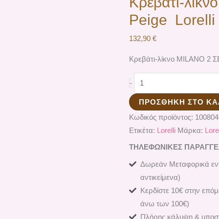
Κρεβάτι-λίκν
Peige Lorel
132,90
€
Κρεβάτι-λίκνο MILANO 2 ΣΕ
-
ΠΡΟΣΘΉΚΗ ΣΤΟ ΚΑ
Κωδικός προϊόντος:
10080
Ετικέτα:
Lorelli
Μάρκα:
Lorel
ΤΗΛΕΦΩΝΙΚΕΣ ΠΑΡΑΓΓΕΛΙ
Δωρεάν Μεταφορικά εντ
αντικείμενα)
Κερδίστε 10€ στην επόμ
άνω των 100€)
Πλήρης κάλυψη & υποστ