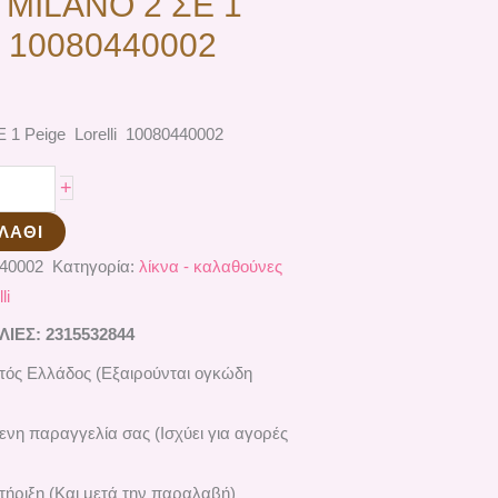
ο MILANO 2 ΣΕ 1
li 10080440002
 1 Peige Lorelli 10080440002
+
ΛΆΘΙ
440002
Κατηγορία:
λίκνα - καλαθούνες
li
ΕΣ: 2315532844
ός Ελλάδος (Εξαιρούνται ογκώδη
ενη παραγγελία σας (Ισχύει για αγορές
ήριξη (Και μετά την παραλαβή)