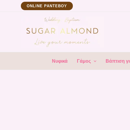
Μετάβαση
ΟNLINE ΡΑΝΤΕΒΟΥ
στο
περιεχόμενο
Νυφικά
Γάμος
Βάπτιση γι