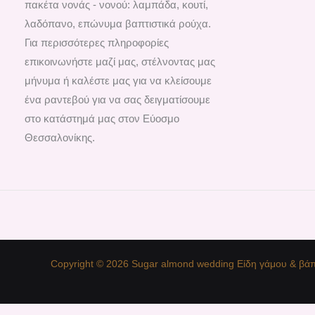
πακέτα νονάς - νονού: λαμπάδα, κουτί,
λαδόπανο, επώνυμα βαπτιστικά ρούχα.
Για περισσότερες πληροφορίες
επικοινωνήστε μαζί μας, στέλνοντας μας
μήνυμα ή καλέστε μας για να κλείσουμε
ένα ραντεβού για να σας δειγματίσουμε
στο κατάστημά μας στον Εύοσμο
Θεσσαλονίκης.
Copyright © 2026 Sugar almond wedding Είδη γάμου & βάπ