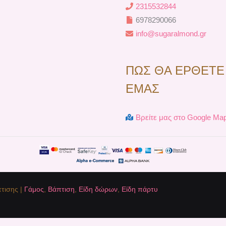
2315532844
6978290066
info@sugaralmond.gr
ΠΩΣ ΘΑ ΕΡΘΕΤΕ
ΕΜΑΣ
Βρείτε μας στο Google Ma
τισης |
Γάμος
,
Βάπτιση
,
Είδη δώρων
,
Είδη πάρτυ