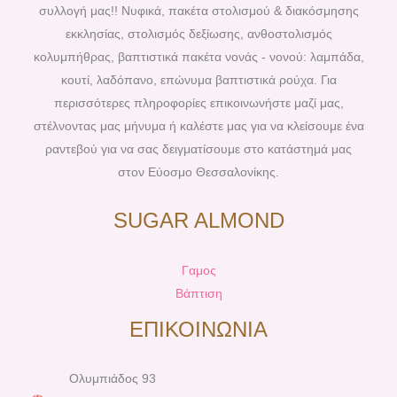
o
r
g
b
συλλογή μας!! Νυφικά, πακέτα στολισμού & διακόσμησης
o
e
r
e
εκκλησίας, στολισμός δεξίωσης, ανθοστολισμός
k
s
a
κολυμπήθρας, βαπτιστικά πακέτα νονάς - νονού: λαμπάδα,
t
m
κουτί, λαδόπανο, επώνυμα βαπτιστικά ρούχα. Για
περισσότερες πληροφορίες επικοινωνήστε μαζί μας,
στέλνοντας μας μήνυμα ή καλέστε μας για να κλείσουμε ένα
ραντεβού για να σας δειγματίσουμε στο κατάστημά μας
στον Εύοσμο Θεσσαλονίκης.
SUGAR ALMOND
Γαμος
Βάπτιση
ΕΠΙΚΟΙΝΩΝΙΑ
Ολυμπιάδος 93