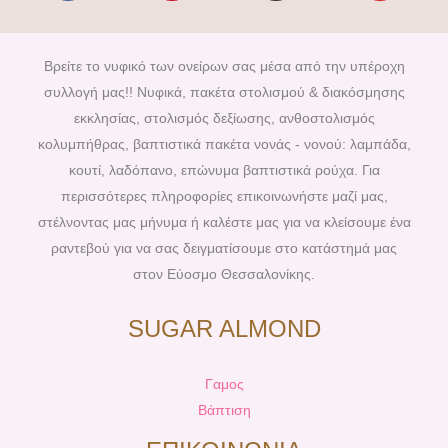
c
n
s
u
e
t
t
t
b
e
a
u
Βρείτε το νυφικό των ονείρων σας μέσα από την υπέροχη
o
r
g
b
συλλογή μας!! Νυφικά, πακέτα στολισμού & διακόσμησης
o
e
r
e
εκκλησίας, στολισμός δεξίωσης, ανθοστολισμός
k
s
a
κολυμπήθρας, βαπτιστικά πακέτα νονάς - νονού: λαμπάδα,
t
m
κουτί, λαδόπανο, επώνυμα βαπτιστικά ρούχα. Για
περισσότερες πληροφορίες επικοινωνήστε μαζί μας,
στέλνοντας μας μήνυμα ή καλέστε μας για να κλείσουμε ένα
ραντεβού για να σας δειγματίσουμε στο κατάστημά μας
στον Εύοσμο Θεσσαλονίκης.
SUGAR ALMOND
Γαμος
Βάπτιση