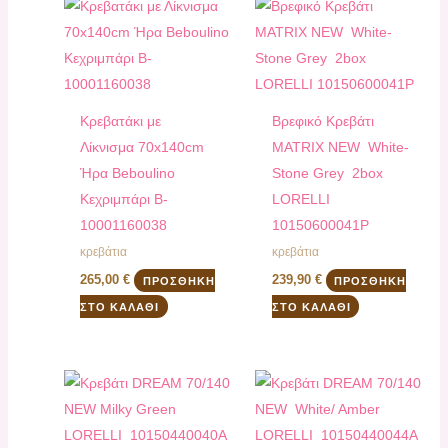
Κρεβατάκι με
Bρεφικό Κρεβάτι
Λίκνισμα 70x140cm
ΜATRIX NEW White-
Ήρα Beboulino
Stone Grey 2box
Κεχριμπάρι B-
LORELLI
10001160038
10150600041P
κρεβάτια
κρεβάτια
265,00
€
239,90
€
ΠΡΟΣΘΉΚΗ
ΠΡΟΣΘΉΚΗ
ΣΤΟ ΚΑΛΆΘΙ
ΣΤΟ ΚΑΛΆΘΙ