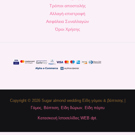
Τρόποι αποστολής
Αλλαγή-επιστροφή
Ασφάλεια Συναλλαγών
Όροι Χρήσης
Copyright © 2026 Sugar almond wedding Είδη γάμου & βάπτισης |
Γάμος
,
Βάπτιση
,
Είδη δώρων
,
Είδη πάρτυ
Κατασκευή Ιστοσελίδας WEB dpt.