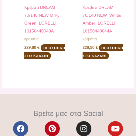
Κρεβάτι DREAM
Κρεβάτι DREAM
70/140 NEW Milky
70/140 NEW White/
Green LORELLI
Amber LORELLI
10150440040A
10150440044A
κρεβάτια
κρεβάτια
229,90
€
229,90
€
ΠΡΟΣΘΉΚΗ
ΠΡΟΣΘΉΚΗ
ΣΤΟ ΚΑΛΆΘΙ
ΣΤΟ ΚΑΛΆΘΙ
Βρείτε μας στα Social
F
P
I
Y
a
i
n
o