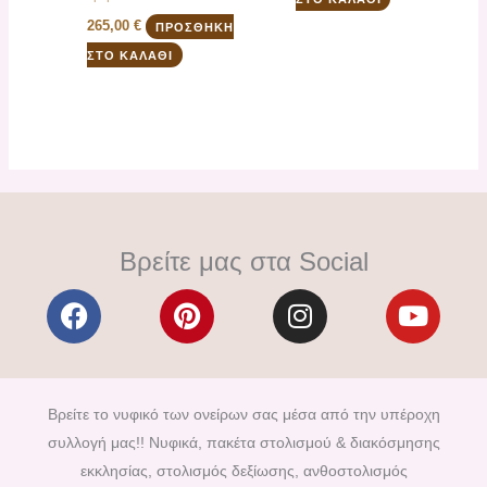
265,00
€
ΠΡΟΣΘΉΚΗ
ΣΤΟ ΚΑΛΆΘΙ
Βρείτε μας στα Social
F
P
I
Y
a
i
n
o
c
n
s
u
e
t
t
t
b
e
a
u
Βρείτε το νυφικό των ονείρων σας μέσα από την υπέροχη
o
r
g
b
συλλογή μας!! Νυφικά, πακέτα στολισμού & διακόσμησης
o
e
r
e
εκκλησίας, στολισμός δεξίωσης, ανθοστολισμός