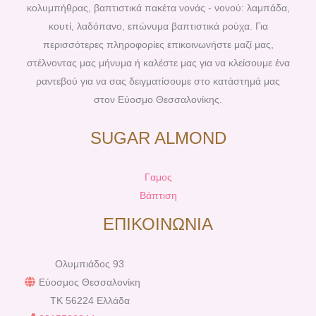
k
s
a
κολυμπήθρας, βαπτιστικά πακέτα νονάς - νονού: λαμπάδα,
t
m
κουτί, λαδόπανο, επώνυμα βαπτιστικά ρούχα. Για
περισσότερες πληροφορίες επικοινωνήστε μαζί μας,
στέλνοντας μας μήνυμα ή καλέστε μας για να κλείσουμε ένα
ραντεβού για να σας δειγματίσουμε στο κατάστημά μας
στον Εύοσμο Θεσσαλονίκης.
SUGAR ALMOND
Γαμος
Βάπτιση
ΕΠΙΚΟΙΝΩΝΙΑ
Ολυμπιάδος 93
Εύοσμος Θεσσαλονίκη
TK 56224 Ελλάδα