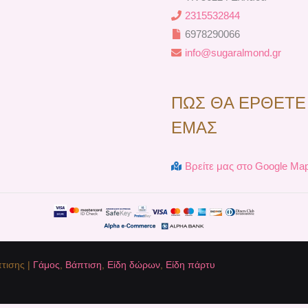
2315532844
6978290066
info@sugaralmond.gr
ΠΩΣ ΘΑ ΕΡΘΕΤΕ
ΕΜΑΣ
Βρείτε μας στο Google Ma
τισης |
Γάμος
,
Βάπτιση
,
Είδη δώρων
,
Είδη πάρτυ