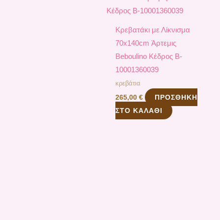
Κρεβατάκι με Λίκνισμα
70x140cm Άρτεμις
Beboulino Κέδρος B-
10001360039
κρεβάτια
ΠΡΟΣΘΉΚΗ
265,00
€
ΣΤΟ ΚΑΛΆΘΙ