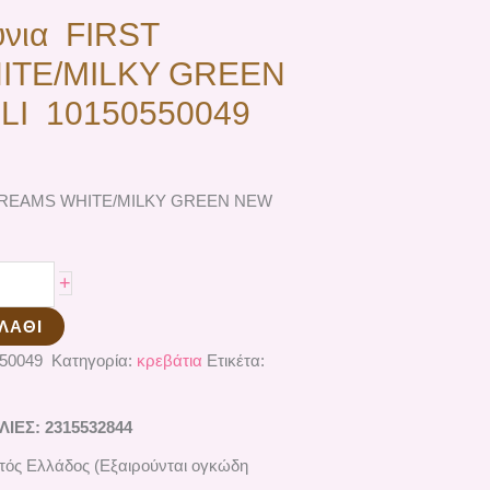
ύνια FIRST
ITE/MILKY GREEN
I 10150550049
T DREAMS WHITE/MILKY GREEN NEW
+
ΛΆΘΙ
550049
Κατηγορία:
κρεβάτια
Ετικέτα:
ΕΣ: 2315532844
ός Ελλάδος (Εξαιρούνται ογκώδη