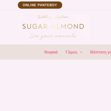
Μετάβαση
ΟNLINE ΡΑΝΤΕΒΟΥ
στο
περιεχόμενο
Νυφικά
Γάμος
Βάπτιση γι