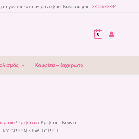
μα γίνεται κατόπιν ραντεβού. Καλέστε μας
2315532844
0
ολισμός
Κουφέτα – ζαχαρωτά
ωμάτιο
/
κρεβάτια
/ Κρεβάτι – Κούνια
ILKY GREEN NEW LORELLI