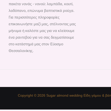
πακέτα νονάς - νονού: λαμπάδα, κουτί,
λαδόπανο, επώνυμα βαπτιστικά ρούχα.
Για περισσότερες πληροφορίες
επικοινωνήστε μαζί μας, στέλνοντας μας
μήνυμα ή καλέστε μας για να κλείσουμε
ένα ραντεβού για να σας δειγματίσουμε
στο κατάστημά μας στον Εύοσμο
Θεσσαλονίκης.
Copyright © 2026 Sugar almond wedding Είδη γάμου & βάπ