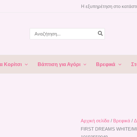
Κρεβάτι
Η εξυπηρέτηση στο κατάστη
-
Κούνια
FIRST
Search
for:
DREAMS
WHITE/MILKY
GREEN
NEW
α Κορίτσι
Βάπτιση για Αγόρι
Βρεφικά
Στ
LORELLI
10150550049
ποσότητα
Αρχική σελίδα
/
Βρεφικά
/
Δ
FIRST DREAMS WHITE/M