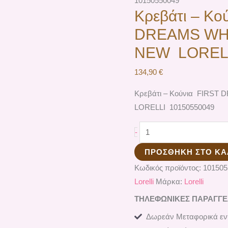
10150550049
Κρεβάτι – Κο
DREAMS WH
NEW LORELL
134,90
€
Κρεβάτι – Κούνια FIRS
LORELLI 10150550049
-
ΠΡΟΣΘΉΚΗ ΣΤΟ ΚΑ
Κωδικός προϊόντος:
10150
Lorelli
Μάρκα:
Lorelli
ΤΗΛΕΦΩΝΙΚΕΣ ΠΑΡΑΓΓΕΛΙ
Δωρεάν Μεταφορικά εντ