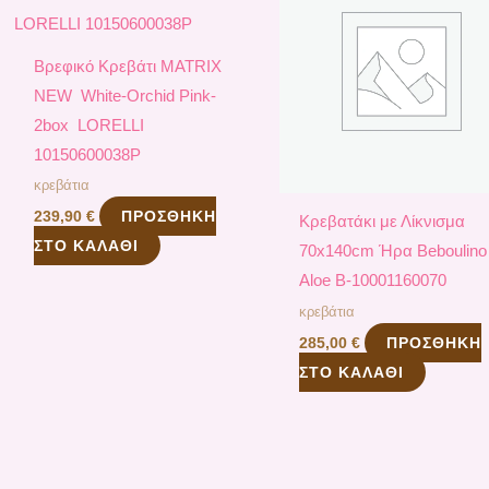
Bρεφικό Κρεβάτι ΜATRIX
NEW White-Orchid Pink-
2box LORELLI
10150600038P
κρεβάτια
ΠΡΟΣΘΉΚΗ
239,90
€
Κρεβατάκι με Λίκνισμα
ΣΤΟ ΚΑΛΆΘΙ
70x140cm Ήρα Beboulino
Aloe Β-10001160070
κρεβάτια
ΠΡΟΣΘΉΚΗ
285,00
€
ΣΤΟ ΚΑΛΆΘΙ