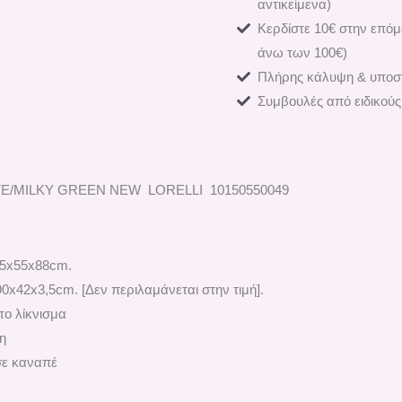
αντικείμενα)
Κερδίστε 10€ στην επόμ
άνω των 100€)
Πλήρης κάλυψη & υποστ
Συμβουλές από ειδικούς
ITE/MILKY GREEN NEW LORELLI 10150550049
05x55x88cm.
0x42x3,5cm. [Δεν περιλαμάνεται στην τιμή].
το λίκνισμα
ση
σε καναπέ