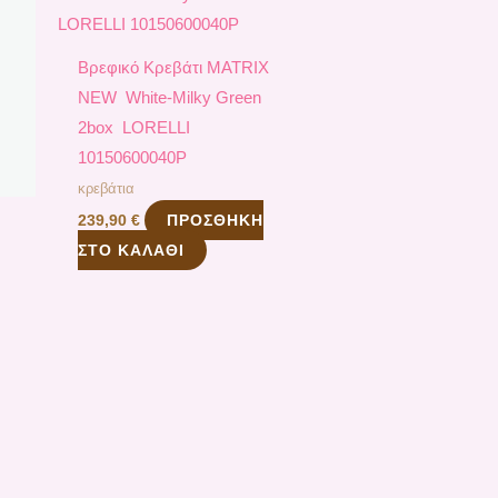
Bρεφικό Κρεβάτι ΜATRIX
NEW White-Milky Green
2box LORELLI
10150600040P
κρεβάτια
ΠΡΟΣΘΉΚΗ
239,90
€
ΣΤΟ ΚΑΛΆΘΙ